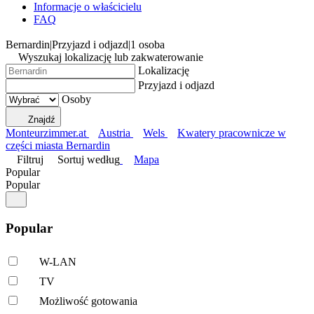
Informacje o właścicielu
FAQ
Bernardin
|
Przyjazd i odjazd
|
1 osoba
Wyszukaj lokalizację lub zakwaterowanie
Lokalizację
Przyjazd i odjazd
Osoby
Znajdź
Monteurzimmer.at
Austria
Wels
Kwatery pracownicze w
części miasta Bernardin
Filtruj
Sortuj według
Mapa
Popular
Popular
Popular
W-LAN
TV
Możliwość gotowania