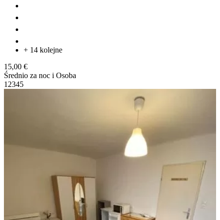
+ 14 kolejne
15,00 €
Średnio za noc i Osoba
1
2
3
4
5