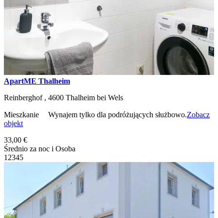
ApartME Thalheim
Reinberghof ,
4600
Thalheim bei Wels
Mieszkanie
Wynajem tylko dla podróżujących służbowo.
Zobacz
objekt
33,00 €
Średnio za noc i Osoba
1
2
3
4
5