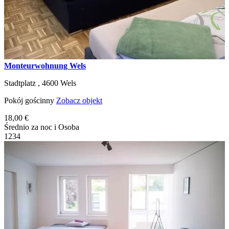
Monteurwohnung Wels
Stadtplatz ,
4600
Wels
Pokój gościnny
Zobacz objekt
18,00 €
Średnio za noc i Osoba
1
2
3
4