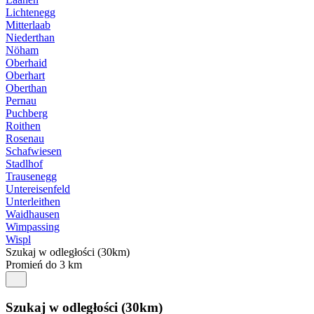
Lichtenegg
Mitterlaab
Niederthan
Nöham
Oberhaid
Oberhart
Oberthan
Pernau
Puchberg
Roithen
Rosenau
Schafwiesen
Stadlhof
Trausenegg
Untereisenfeld
Unterleithen
Waidhausen
Wimpassing
Wispl
Szukaj w odległości (30km)
Promień do 3 km
Szukaj w odległości (30km)