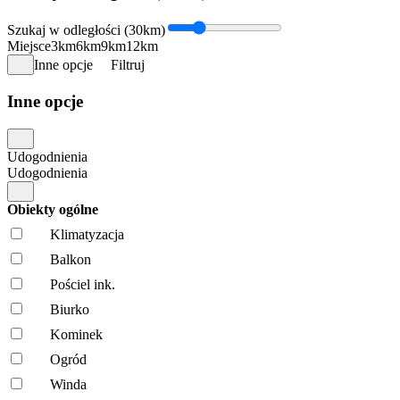
Szukaj w odległości (30km)
Miejsce
3km
6km
9km
12km
Inne opcje
Filtruj
Inne opcje
Udogodnienia
Udogodnienia
Obiekty ogólne
Klimatyzacja
Balkon
Pościel ink.
Biurko
Kominek
Ogród
Winda