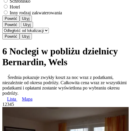
Schronisko
Hotel
Inny rodzaj zakwaterowania
Powróć
Użyj
Powróć
Użyj
6 Noclegi w pobliżu dzielnicy
Bernardin, Wels
Średnia pokazuje zwykły koszt za noc wraz z podatkami,
niezależnie od okresu podróży. Całkowita cena wraz ze wszystkimi
podatkami i opłatami zostanie wyświetlona po wybraniu okresu
podróży.
Lista
Mapa
1
2
3
4
5