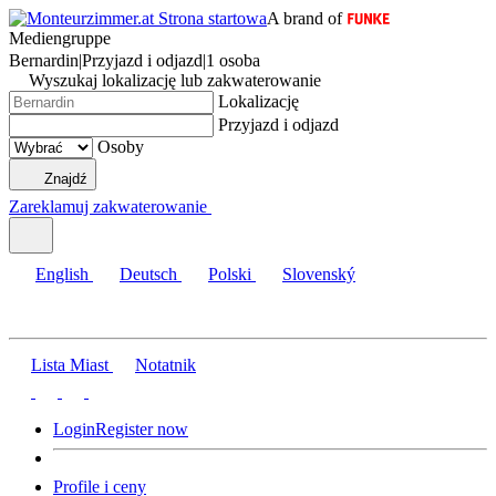
A brand of
Mediengruppe
Bernardin
|
Przyjazd i odjazd
|
1 osoba
Wyszukaj lokalizację lub zakwaterowanie
Lokalizację
Przyjazd i odjazd
Osoby
Znajdź
Zareklamuj zakwaterowanie
English
Deutsch
Polski
Slovenský
Lista Miast
Notatnik
Login
Register now
Profile i ceny