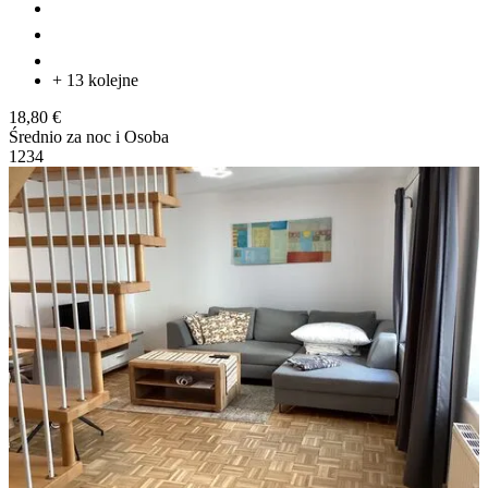
+ 13 kolejne
18,80 €
Średnio za noc i Osoba
1
2
3
4