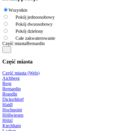
Wszystkie
Pokój jednoosobowy
Pokój dwuosobowy
Pokój dzielony
Całe zakwaterowanie
Część miasta
Bernardin
Część miasta
Część miasta (Wels)
Aichberg
Berg
Bernardin
Brandln
Dickerldorf
Haidl
Hochpoint
Höllwiesen
Hölzl
Kirchham
Laahen