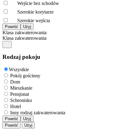
Wejście bez schodów
Szerokie korytarze
Szerokie wejścia
Klasa zakwaterowania
Klasa zakwaterowania
Rodzaj pokoju
Wszystkie
Pokój gościnny
Dom
Mieszkanie
Pensjonat
Schronisko
Hotel
Inny rodzaj zakwaterowania
Powróć
Użyj
Powróć
Użyj