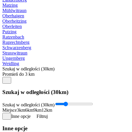
Matzing
Mühlwitraun
Oberhaigen
Oberheitzing
Oberleiten
Putzing
Ratzenbach
Ruprechtsberg
Schwarzenberg
Strasswitraun
Ungernberg
Weidling
Szukaj w odległości (30km)
Promień do 3 km
Szukaj w odległości (30km)
Szukaj w odległości (30km)
Miejsce
3km
6km
9km
12km
Inne opcje
Filtruj
Inne opcje