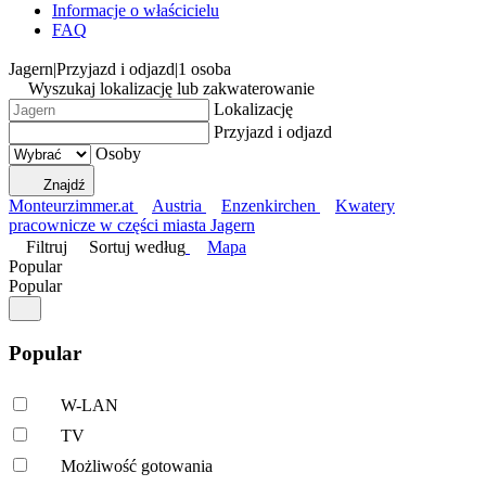
Informacje o właścicielu
FAQ
Jagern
|
Przyjazd i odjazd
|
1 osoba
Wyszukaj lokalizację lub zakwaterowanie
Lokalizację
Przyjazd i odjazd
Osoby
Znajdź
Monteurzimmer.at
Austria
Enzenkirchen
Kwatery
pracownicze w części miasta Jagern
Filtruj
Sortuj według
Mapa
Popular
Popular
Popular
W-LAN
TV
Możliwość gotowania