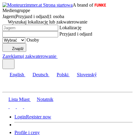
A brand of
Mediengruppe
Jagern
|
Przyjazd i odjazd
|
1 osoba
Wyszukaj lokalizację lub zakwaterowanie
Lokalizację
Przyjazd i odjazd
Osoby
Znajdź
Zareklamuj zakwaterowanie
English
Deutsch
Polski
Slovenský
Lista Miast
Notatnik
Login
Register now
Profile i ceny