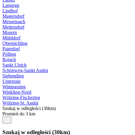
Langegg
Lindhof
Magersdorf
Messensach
Mettersdorf
Mosern
Mühldorf
Oberpichling
Paierdorf
Pölling
Rojach
Sankt Ulrich
Schönweg-Sankt Andrä
Siebending
Unterrain
Wimpassing
Winkling-Nord
Wölzing-Fischering
Wölzing-St. Andrä
Szukaj w odległości (30km)
Promień do 3 km
Szukaj w odległości (30km)