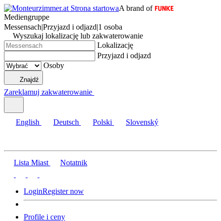
A brand of
Mediengruppe
Messensach
|
Przyjazd i odjazd
|
1 osoba
Wyszukaj lokalizację lub zakwaterowanie
Lokalizację
Przyjazd i odjazd
Osoby
Znajdź
Zareklamuj zakwaterowanie
English
Deutsch
Polski
Slovenský
Lista Miast
Notatnik
Login
Register now
Profile i ceny