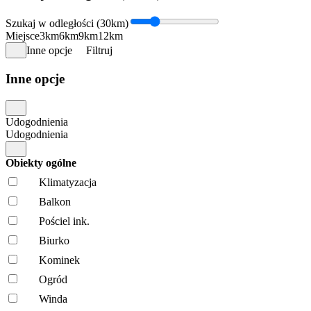
Szukaj w odległości (30km)
Miejsce
3km
6km
9km
12km
Inne opcje
Filtruj
Inne opcje
Udogodnienia
Udogodnienia
Obiekty ogólne
Klimatyzacja
Balkon
Pościel ink.
Biurko
Kominek
Ogród
Winda