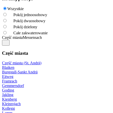
Wszystkie
Pokój jednoosobowy
Pokój dwuosobowy
Pokój dzielony
Całe zakwaterowanie
Część miasta
Messensach
Część miasta
Część miasta (St. Andrä)
Blaiken
Burgstall-Sankt Andrä
Eitweg
Framrach
Gemmersdorf
Goding
Jakling
Kienberg
Kleinrojach
Kollegg
Lamm