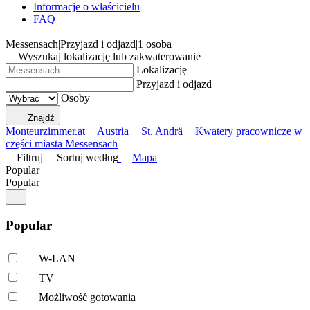
Informacje o właścicielu
FAQ
Messensach
|
Przyjazd i odjazd
|
1 osoba
Wyszukaj lokalizację lub zakwaterowanie
Lokalizację
Przyjazd i odjazd
Osoby
Znajdź
Monteurzimmer.at
Austria
St. Andrä
Kwatery pracownicze w
części miasta Messensach
Filtruj
Sortuj według
Mapa
Popular
Popular
Popular
W-LAN
TV
Możliwość gotowania