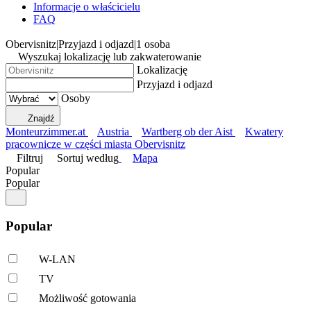
Informacje o właścicielu
FAQ
Obervisnitz
|
Przyjazd i odjazd
|
1 osoba
Wyszukaj lokalizację lub zakwaterowanie
Lokalizację
Przyjazd i odjazd
Osoby
Znajdź
Monteurzimmer.at
Austria
Wartberg ob der Aist
Kwatery
pracownicze w części miasta Obervisnitz
Filtruj
Sortuj według
Mapa
Popular
Popular
Popular
W-LAN
TV
Możliwość gotowania