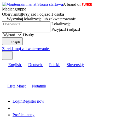
A brand of
Mediengruppe
Obervisnitz
|
Przyjazd i odjazd
|
1 osoba
Wyszukaj lokalizację lub zakwaterowanie
Lokalizację
Przyjazd i odjazd
Osoby
Znajdź
Zareklamuj zakwaterowanie
English
Deutsch
Polski
Slovenský
Lista Miast
Notatnik
Login
Register now
Profile i ceny