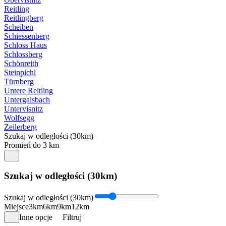
Reitling
Reitlingberg
Scheiben
Schiessenberg
Schloss Haus
Schlossberg
Schönreith
Steinpichl
Türnberg
Untere Reitling
Untergaisbach
Untervisnitz
Wolfsegg
Zeilerberg
Szukaj w odległości (30km)
Promień do 3 km
Szukaj w odległości (30km)
Szukaj w odległości (30km)
Miejsce
3km
6km
9km
12km
Inne opcje
Filtruj