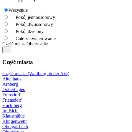
Wszystkie
Pokój jednoosobowy
Pokój dwuosobowy
Pokój dzielony
Całe zakwaterowanie
Część miasta
Obervisnitz
Część miasta
Część miasta (Wartberg ob der Aist)
Altenhaus
Arnberg
Doberhagen
Frensdorf
Friensdorf
Hacklberg
Im Bichl
Klausmühle
Klingenwehr
Obergaisbach
Obervisnitz