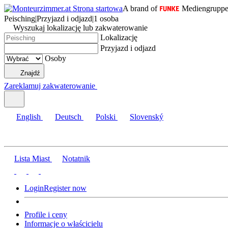
A brand of
Mediengrupp
Peisching
|
Przyjazd i odjazd
|
1 osoba
Wyszukaj lokalizację lub zakwaterowanie
Lokalizację
Przyjazd i odjazd
Osoby
Znajdź
Zareklamuj zakwaterowanie
English
Deutsch
Polski
Slovenský
Lista Miast
Notatnik
Login
Register now
Profile i ceny
Informacje o właścicielu