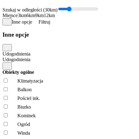
Szukaj w odległości (30km)
Miejsce
3km
6km
9km
12km
Inne opcje
Filtruj
Inne opcje
Udogodnienia
Udogodnienia
Obiekty ogólne
Klimatyzacja
Balkon
Pościel ink.
Biurko
Kominek
Ogród
Winda