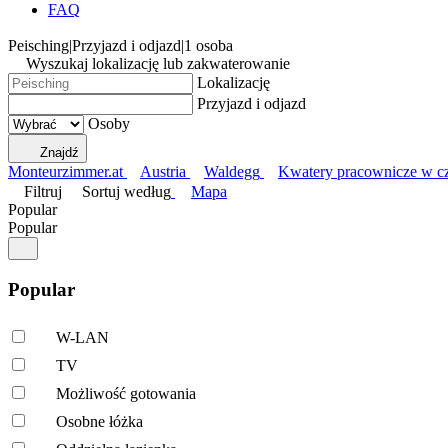
FAQ
Peisching
|
Przyjazd i odjazd
|
1 osoba
Wyszukaj lokalizację lub zakwaterowanie
Lokalizację
Przyjazd i odjazd
Osoby
Znajdź
Monteurzimmer.at
Austria
Waldegg
Kwatery pracownicze w czę
Filtruj
Sortuj według
Mapa
Popular
Popular
Popular
W-LAN
TV
Możliwość gotowania
Osobne łóżka