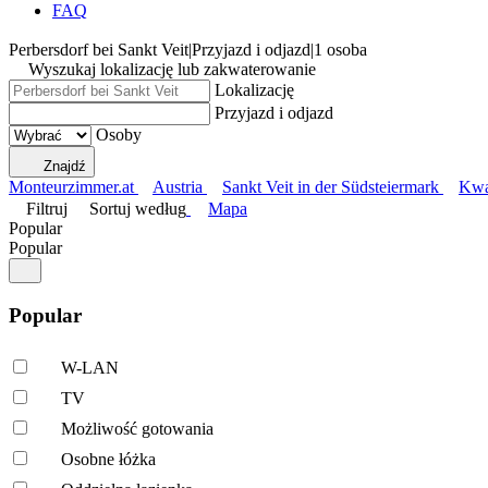
FAQ
Perbersdorf bei Sankt Veit
|
Przyjazd i odjazd
|
1 osoba
Wyszukaj lokalizację lub zakwaterowanie
Lokalizację
Przyjazd i odjazd
Osoby
Znajdź
Monteurzimmer.at
Austria
Sankt Veit in der Südsteiermark
Kwat
Filtruj
Sortuj według
Mapa
Popular
Popular
Popular
W-LAN
TV
Możliwość gotowania
Osobne łóżka