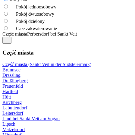
Pokój jednoosobowy
Pokój dwuosobowy
Pokój dzielony
Całe zakwaterowanie
Część miasta
Perbersdorf bei Sankt Veit
Część miasta
Część miasta (Sankt Veit in der Südsteiermark)
Brunnsee
Drassling
Draßlingberg
Frauenfeld
Hartfeld
Hütt
Kirchberg
Labuttendorf
Leitersdorf
Lind bei Sankt Veit am Vogau
Lipsch
Matzelsdorf
Mirnsdorf