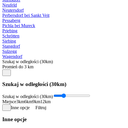
Neufeld
Neutersdorf
Perbersdorf bei Sankt Veit
Pessaberg
Pichla bei Mureck
Priebing
Schrötten
Siebing
Stangdorf
Sulzegg
Wagendorf
Szukaj w odległości (30km)
Promień do 3 km
Szukaj w odległości (30km)
Szukaj w odległości (30km)
Miejsce
3km
6km
9km
12km
Inne opcje
Filtruj
Inne opcje