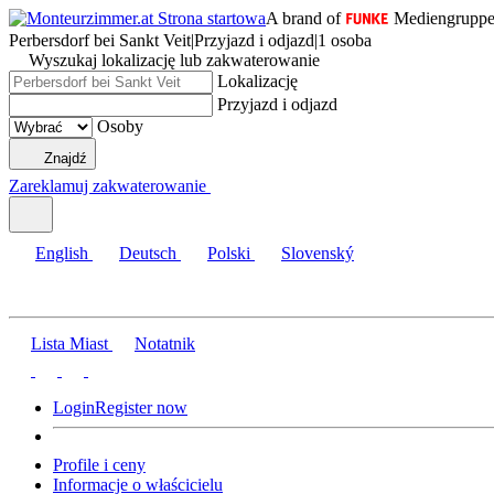
A brand of
Mediengrupp
Perbersdorf bei Sankt Veit
|
Przyjazd i odjazd
|
1 osoba
Wyszukaj lokalizację lub zakwaterowanie
Lokalizację
Przyjazd i odjazd
Osoby
Znajdź
Zareklamuj zakwaterowanie
English
Deutsch
Polski
Slovenský
Lista Miast
Notatnik
Login
Register now
Profile i ceny
Informacje o właścicielu