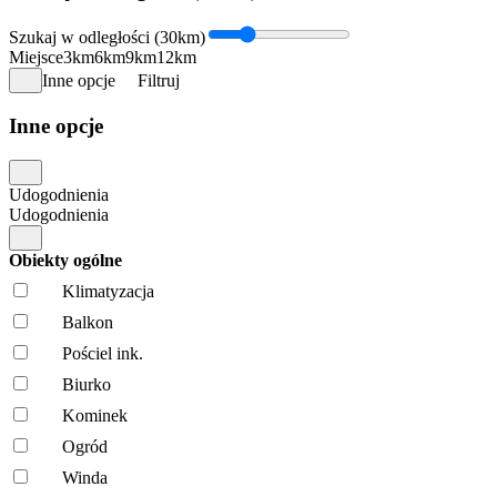
Szukaj w odległości (30km)
Miejsce
3km
6km
9km
12km
Inne opcje
Filtruj
Inne opcje
Udogodnienia
Udogodnienia
Obiekty ogólne
Klimatyzacja
Balkon
Pościel ink.
Biurko
Kominek
Ogród
Winda