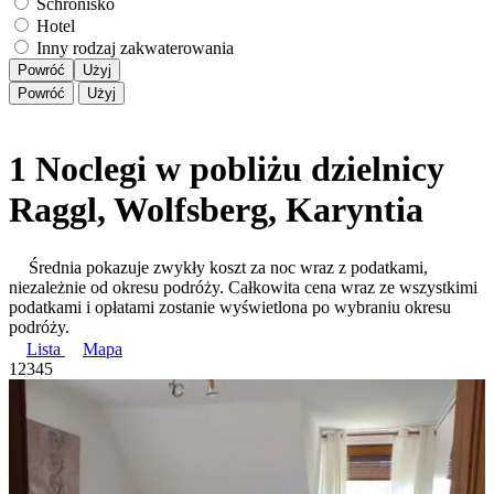
Schronisko
Hotel
Inny rodzaj zakwaterowania
Powróć
Użyj
Powróć
Użyj
1 Noclegi w pobliżu dzielnicy
Raggl, Wolfsberg, Karyntia
Średnia pokazuje zwykły koszt za noc wraz z podatkami,
niezależnie od okresu podróży. Całkowita cena wraz ze wszystkimi
podatkami i opłatami zostanie wyświetlona po wybraniu okresu
podróży.
Lista
Mapa
1
2
3
4
5