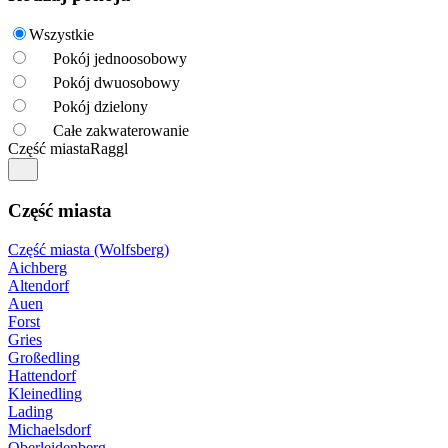
Wszystkie
Pokój jednoosobowy
Pokój dwuosobowy
Pokój dzielony
Całe zakwaterowanie
Część miasta
Raggl
Część miasta
Część miasta (Wolfsberg)
Aichberg
Altendorf
Auen
Forst
Gries
Großedling
Hattendorf
Kleinedling
Lading
Michaelsdorf
Oberleidenberg