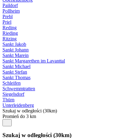
Paildorf
Pollheim
Prebl
Priel
Reding
Rieding
Ritzing
Sankt Jakob
Sankt Johann
Sankt Marein
Sankt Margarethen im Lavanttal
Sankt Michael
Sankt Stefan
Sankt Thomas
Schleifen
Schwemmtratten
Siegelsdorf
Thürn
Unterleidenberg
Szukaj w odległości (30km)
Promień do 3 km
Szukaj w odległości (30km)