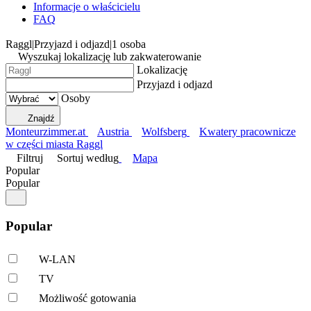
Informacje o właścicielu
FAQ
Raggl
|
Przyjazd i odjazd
|
1 osoba
Wyszukaj lokalizację lub zakwaterowanie
Lokalizację
Przyjazd i odjazd
Osoby
Znajdź
Monteurzimmer.at
Austria
Wolfsberg
Kwatery pracownicze
w części miasta Raggl
Filtruj
Sortuj według
Mapa
Popular
Popular
Popular
W-LAN
TV
Możliwość gotowania