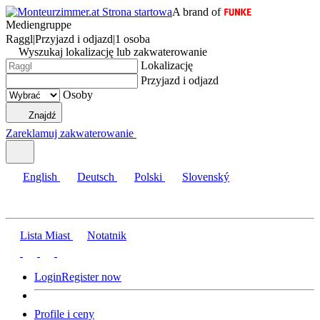
A brand of
Mediengruppe
Raggl
|
Przyjazd i odjazd
|
1 osoba
Wyszukaj lokalizację lub zakwaterowanie
Lokalizację
Przyjazd i odjazd
Osoby
Znajdź
Zareklamuj zakwaterowanie
English
Deutsch
Polski
Slovenský
Lista Miast
Notatnik
Login
Register now
Profile i ceny