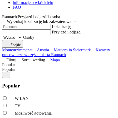
Informacje o właścicielu
FAQ
Rannach
|
Przyjazd i odjazd
|
1 osoba
Wyszukaj lokalizację lub zakwaterowanie
Lokalizację
Przyjazd i odjazd
Osoby
Znajdź
Monteurzimmer.at
Austria
Mautern in Steiermark
Kwatery
pracownicze w części miasta Rannach
Filtruj
Sortuj według
Mapa
Popular
Popular
Popular
W-LAN
TV
Możliwość gotowania