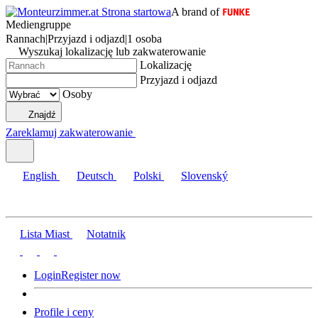
A brand of
Mediengruppe
Rannach
|
Przyjazd i odjazd
|
1 osoba
Wyszukaj lokalizację lub zakwaterowanie
Lokalizację
Przyjazd i odjazd
Osoby
Znajdź
Zareklamuj zakwaterowanie
English
Deutsch
Polski
Slovenský
Lista Miast
Notatnik
Login
Register now
Profile i ceny