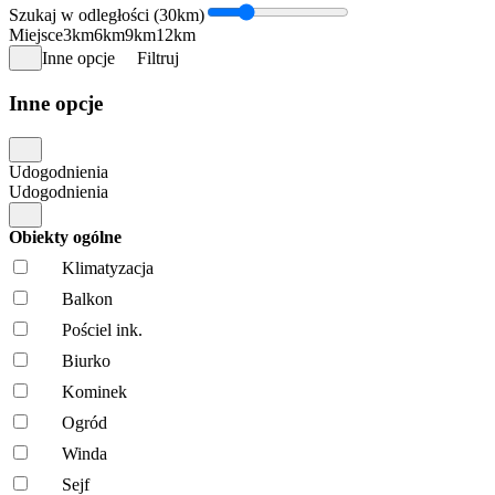
Szukaj w odległości (30km)
Miejsce
3km
6km
9km
12km
Inne opcje
Filtruj
Inne opcje
Udogodnienia
Udogodnienia
Obiekty ogólne
Klimatyzacja
Balkon
Pościel ink.
Biurko
Kominek
Ogród
Winda
Sejf