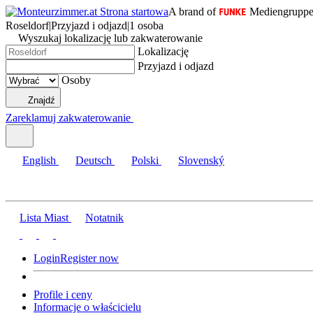
A brand of
Mediengrupp
Roseldorf
|
Przyjazd i odjazd
|
1 osoba
Wyszukaj lokalizację lub zakwaterowanie
Lokalizację
Przyjazd i odjazd
Osoby
Znajdź
Zareklamuj zakwaterowanie
English
Deutsch
Polski
Slovenský
Lista Miast
Notatnik
Login
Register now
Profile i ceny
Informacje o właścicielu