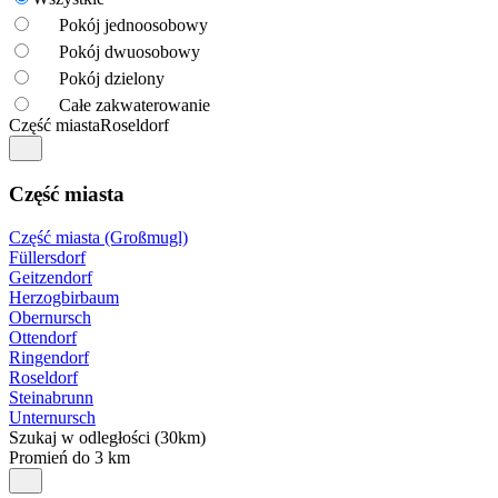
Pokój jednoosobowy
Pokój dwuosobowy
Pokój dzielony
Całe zakwaterowanie
Część miasta
Roseldorf
Część miasta
Część miasta (Großmugl)
Füllersdorf
Geitzendorf
Herzogbirbaum
Obernursch
Ottendorf
Ringendorf
Roseldorf
Steinabrunn
Unternursch
Szukaj w odległości (30km)
Promień do 3 km