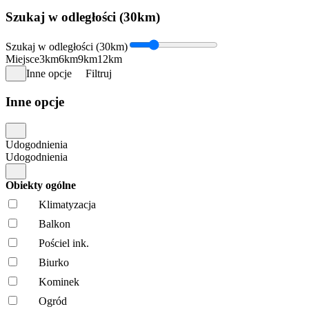
Szukaj w odległości (30km)
Szukaj w odległości (30km)
Miejsce
3km
6km
9km
12km
Inne opcje
Filtruj
Inne opcje
Udogodnienia
Udogodnienia
Obiekty ogólne
Klimatyzacja
Balkon
Pościel ink.
Biurko
Kominek
Ogród