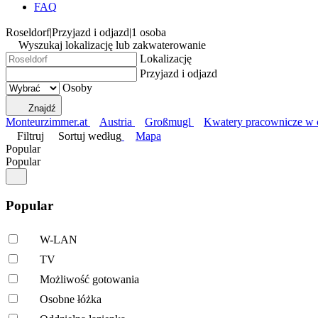
FAQ
Roseldorf
|
Przyjazd i odjazd
|
1 osoba
Wyszukaj lokalizację lub zakwaterowanie
Lokalizację
Przyjazd i odjazd
Osoby
Znajdź
Monteurzimmer.at
Austria
Großmugl
Kwatery pracownicze w c
Filtruj
Sortuj według
Mapa
Popular
Popular
Popular
W-LAN
TV
Możliwość gotowania
Osobne łóżka