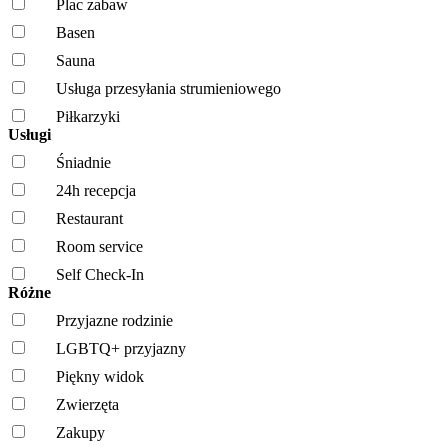
Plac zabaw
Basen
Sauna
Usługa przesyłania strumieniowego
Piłkarzyki
Usługi
Śniadnie
24h recepcja
Restaurant
Room service
Self Check-In
Różne
Przyjazne rodzinie
LGBTQ+ przyjazny
Piękny widok
Zwierzęta
Zakupy