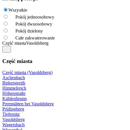
Wszystkie
Pokój jednoosobowy
Pokój dwuosobowy
Pokój dzielony
Całe zakwaterowanie
Część miasta
Vasoldsberg
Część miasta
Część miasta (Vasoldsberg)
Aschenbach
Birkengreith
Himmelreich
Höhenstraße
Kühlenbrunn
Premstätten bei Vasoldsberg
Prüfingberg
Tiefernitz
Vasoldsberg
Wagersbach
Wiesenthal