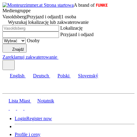
A brand of
Mediengruppe
Vasoldsberg
|
Przyjazd i odjazd
|
1 osoba
Wyszukaj lokalizację lub zakwaterowanie
Lokalizację
Przyjazd i odjazd
Osoby
Znajdź
Zareklamuj zakwaterowanie
English
Deutsch
Polski
Slovenský
Lista Miast
Notatnik
Login
Register now
Profile i ceny