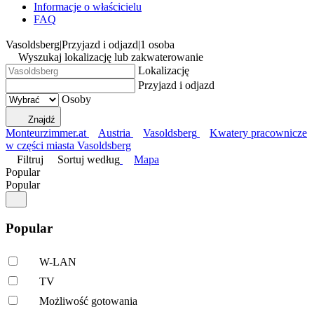
Informacje o właścicielu
FAQ
Vasoldsberg
|
Przyjazd i odjazd
|
1 osoba
Wyszukaj lokalizację lub zakwaterowanie
Lokalizację
Przyjazd i odjazd
Osoby
Znajdź
Monteurzimmer.at
Austria
Vasoldsberg
Kwatery pracownicze
w części miasta Vasoldsberg
Filtruj
Sortuj według
Mapa
Popular
Popular
Popular
W-LAN
TV
Możliwość gotowania