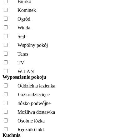
Biurko
Kominek
Ogród
Winda
Sejf
Wspólny pokój
Taras
TV
W-LAN
Wyposażenie pokoju
Oddzielna łazienka
Łożko dziecięce
4ózko podwójne
Możliwa dostawka
Osobne łóżka
Ręczniki inkl.
Kuchnia