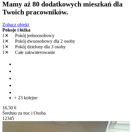
Mamy aż 80 dodatkowych mieszkań dla
Twoich pracowników.
Zobacz objekt
Pokoje i łóżka
1✕
Pokój jednoosobowy
1✕
Pokój dwuosobowy
dla 2 osoby
1✕
Pokój dzielony
dla 3 osoby
1✕
Całe zakwaterowanie
+ 23 kolejne
16,50 €
Średnio za noc i Osoba
1
2
3
4
5