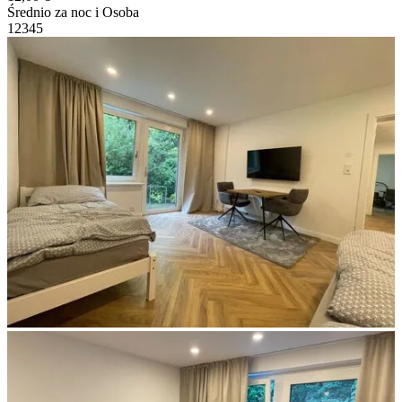
Średnio za noc i Osoba
1
2
3
4
5