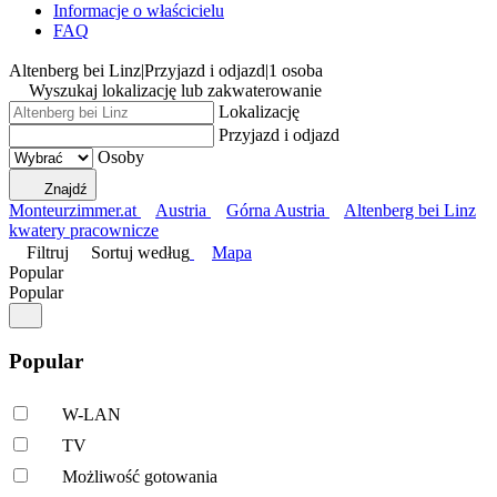
Informacje o właścicielu
FAQ
Altenberg bei Linz
|
Przyjazd i odjazd
|
1 osoba
Wyszukaj lokalizację lub zakwaterowanie
Lokalizację
Przyjazd i odjazd
Osoby
Znajdź
Monteurzimmer.at
Austria
Górna Austria
Altenberg bei Linz
kwatery pracownicze
Filtruj
Sortuj według
Mapa
Popular
Popular
Popular
W-LAN
TV
Możliwość gotowania