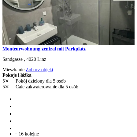
Monteurwohnung zentral mit Parkplatz
Sandgasse ,
4020
Linz
Mieszkanie
Zobacz objekt
Pokoje i łóżka
5✕
Pokój dzielony
dla 5 osób
5✕
Całe zakwaterowanie
dla 5 osób
+ 16 kolejne