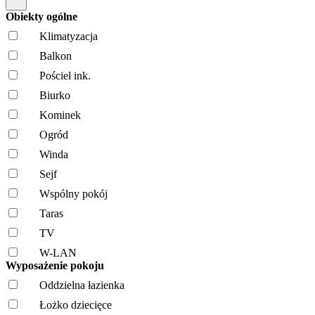
Obiekty ogólne
Klimatyzacja
Balkon
Pościel ink.
Biurko
Kominek
Ogród
Winda
Sejf
Wspólny pokój
Taras
TV
W-LAN
Wyposażenie pokoju
Oddzielna łazienka
Łożko dziecięce