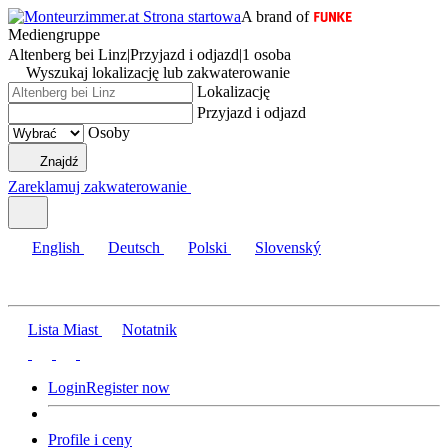
A brand of
Mediengruppe
Altenberg bei Linz
|
Przyjazd i odjazd
|
1 osoba
Wyszukaj lokalizację lub zakwaterowanie
Lokalizację
Przyjazd i odjazd
Osoby
Znajdź
Zareklamuj zakwaterowanie
English
Deutsch
Polski
Slovenský
Lista Miast
Notatnik
Login
Register now
Profile i ceny