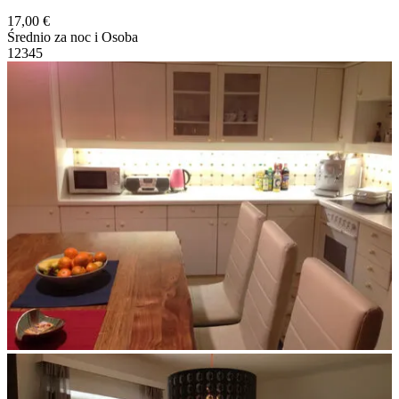
17,00 €
Średnio za noc i Osoba
1
2
3
4
5