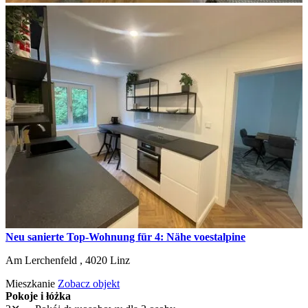
Neu sanierte Top-Wohnung für 4: Nähe voestalpine
Am Lerchenfeld ,
4020
Linz
Mieszkanie
Zobacz objekt
Pokoje i łóżka