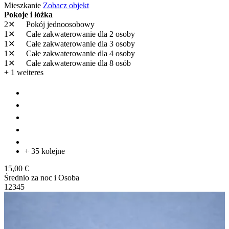
Mieszkanie
Zobacz objekt
Pokoje i łóżka
2✕
Pokój jednoosobowy
1✕
Całe zakwaterowanie
dla 2 osoby
1✕
Całe zakwaterowanie
dla 3 osoby
1✕
Całe zakwaterowanie
dla 4 osoby
1✕
Całe zakwaterowanie
dla 8 osób
+ 1 weiteres
+ 35 kolejne
15,00 €
Średnio za noc i Osoba
1
2
3
4
5