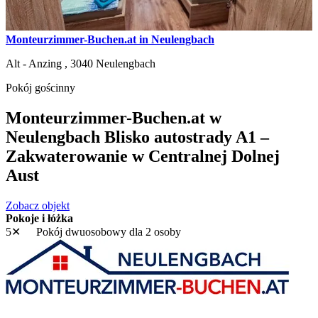
Monteurzimmer-Buchen.at in Neulengbach
Alt - Anzing ,
3040
Neulengbach
Pokój gościnny
Monteurzimmer-Buchen.at w
Neulengbach Blisko autostrady A1 –
Zakwaterowanie w Centralnej Dolnej
Aust
Zobacz objekt
Pokoje i łóżka
5✕
Pokój dwuosobowy
dla 2 osoby