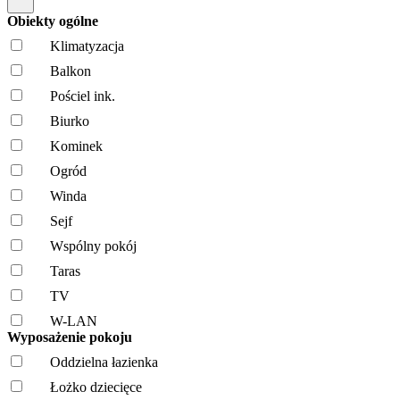
Obiekty ogólne
Klimatyzacja
Balkon
Pościel ink.
Biurko
Kominek
Ogród
Winda
Sejf
Wspólny pokój
Taras
TV
W-LAN
Wyposażenie pokoju
Oddzielna łazienka
Łożko dziecięce