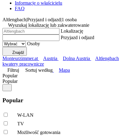
Informacje o właścicielu
FAQ
Altlengbach
|
Przyjazd i odjazd
|
1 osoba
Wyszukaj lokalizację lub zakwaterowanie
Lokalizację
Przyjazd i odjazd
Osoby
Znajdź
Monteurzimmer.at
Austria
Dolna Austria
Altlengbach
kwatery pracownicze
Filtruj
Sortuj według
Mapa
Popular
Popular
Popular
W-LAN
TV
Możliwość gotowania