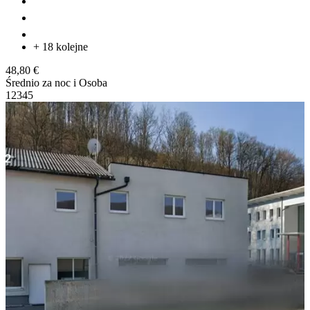
+ 18 kolejne
48,80 €
Średnio za noc i Osoba
1
2
3
4
5