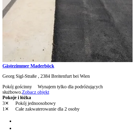
Gästezimmer Maderböck
Georg Sigl-Straße ,
2384
Breitenfurt bei Wien
Pokój gościnny
Wynajem tylko dla podróżujących
służbowo.
Zobacz objekt
Pokoje i łóżka
3✕
Pokój jednoosobowy
1✕
Całe zakwaterowanie
dla 2 osoby