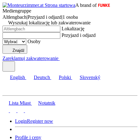
A brand of
Mediengruppe
Altlengbach
|
Przyjazd i odjazd
|
1 osoba
Wyszukaj lokalizację lub zakwaterowanie
Lokalizację
Przyjazd i odjazd
Osoby
Znajdź
Zareklamuj zakwaterowanie
English
Deutsch
Polski
Slovenský
Lista Miast
Notatnik
Login
Register now
Profile i ceny