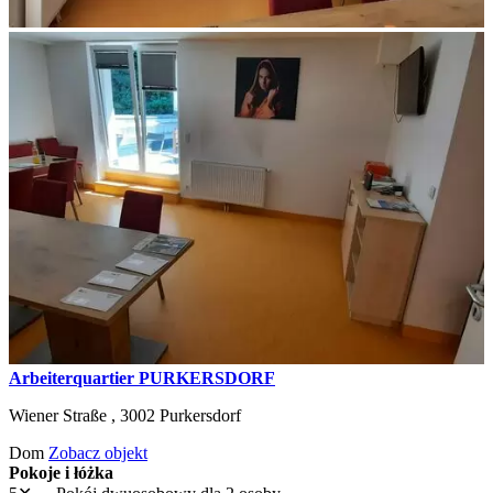
Arbeiterquartier PURKERSDORF
Wiener Straße ,
3002
Purkersdorf
Dom
Zobacz objekt
Pokoje i łóżka