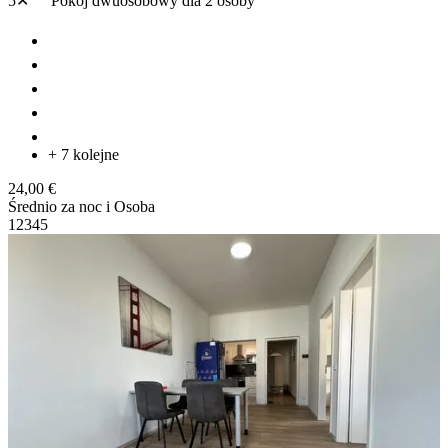
5✕
Pokój dwuosobowy
dla 2 osoby
+ 7 kolejne
24,00 €
Średnio za noc i Osoba
1
2
3
4
5