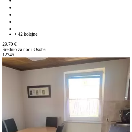
+ 42 kolejne
29,70 €
Średnio za noc i Osoba
1
2
3
4
5