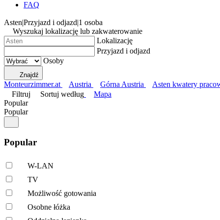
FAQ
Asten
|
Przyjazd i odjazd
|
1 osoba
Wyszukaj lokalizację lub zakwaterowanie
Lokalizację
Przyjazd i odjazd
Osoby
Znajdź
Monteurzimmer.at
Austria
Górna Austria
Asten kwatery praco
Filtruj
Sortuj według
Mapa
Popular
Popular
Popular
W-LAN
TV
Możliwość gotowania
Osobne łóżka