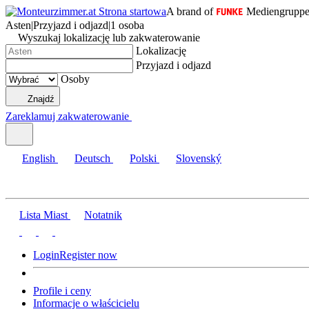
A brand of
Mediengrupp
Asten
|
Przyjazd i odjazd
|
1 osoba
Wyszukaj lokalizację lub zakwaterowanie
Lokalizację
Przyjazd i odjazd
Osoby
Znajdź
Zareklamuj zakwaterowanie
English
Deutsch
Polski
Slovenský
Lista Miast
Notatnik
Login
Register now
Profile i ceny
Informacje o właścicielu