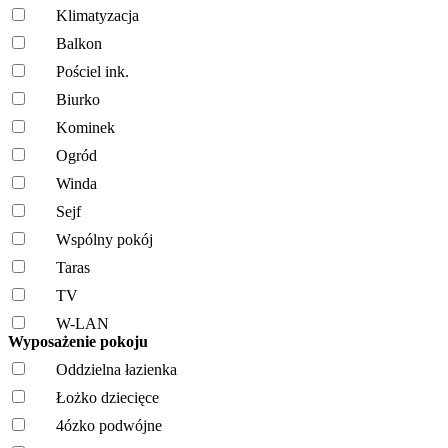
Klimatyzacja
Balkon
Pościel ink.
Biurko
Kominek
Ogród
Winda
Sejf
Wspólny pokój
Taras
TV
W-LAN
Wyposażenie pokoju
Oddzielna łazienka
Łożko dziecięce
4ózko podwójne