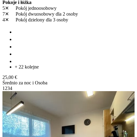
Pokoje i łóżka
5✕
Pokój jednoosobowy
7✕
Pokój dwuosobowy
dla 2 osoby
4✕
Pokój dzielony
dla 3 osoby
+ 22 kolejne
25,00 €
Średnio za noc i Osoba
1
2
3
4