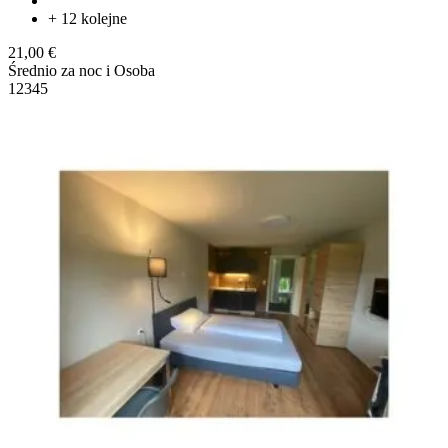
+ 12 kolejne
21,00 €
Średnio za noc i Osoba
1
2
3
4
5