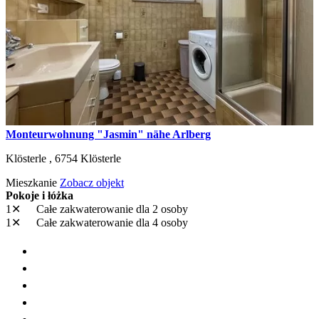
Monteurwohnung "Jasmin" nähe Arlberg
Klösterle ,
6754
Klösterle
Mieszkanie
Zobacz objekt
Pokoje i łóżka
1✕
Całe zakwaterowanie
dla 2 osoby
1✕
Całe zakwaterowanie
dla 4 osoby