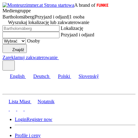
A brand of
Mediengruppe
Bartholomäberg
|
Przyjazd i odjazd
|
1 osoba
Wyszukaj lokalizację lub zakwaterowanie
Lokalizację
Przyjazd i odjazd
Osoby
Znajdź
Zareklamuj zakwaterowanie
English
Deutsch
Polski
Slovenský
Lista Miast
Notatnik
Login
Register now
Profile i ceny