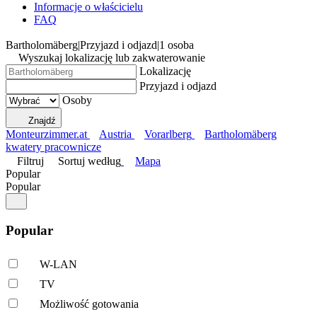
Informacje o właścicielu
FAQ
Bartholomäberg
|
Przyjazd i odjazd
|
1 osoba
Wyszukaj lokalizację lub zakwaterowanie
Lokalizację
Przyjazd i odjazd
Osoby
Znajdź
Monteurzimmer.at
Austria
Vorarlberg
Bartholomäberg
kwatery pracownicze
Filtruj
Sortuj według
Mapa
Popular
Popular
Popular
W-LAN
TV
Możliwość gotowania