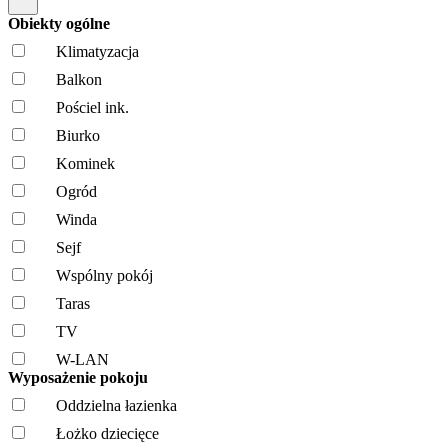
Obiekty ogólne
Klimatyzacja
Balkon
Pościel ink.
Biurko
Kominek
Ogród
Winda
Sejf
Wspólny pokój
Taras
TV
W-LAN
Wyposażenie pokoju
Oddzielna łazienka
Łożko dziecięce