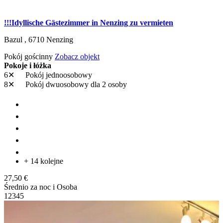
!!!Idyllische Gästezimmer in Nenzing zu vermieten
Bazul ,
6710
Nenzing
Pokój gościnny
Zobacz objekt
Pokoje i łóżka
6✕
Pokój jednoosobowy
8✕
Pokój dwuosobowy
dla 2 osoby
+ 14 kolejne
27,50 €
Średnio za noc i Osoba
1
2
3
4
5