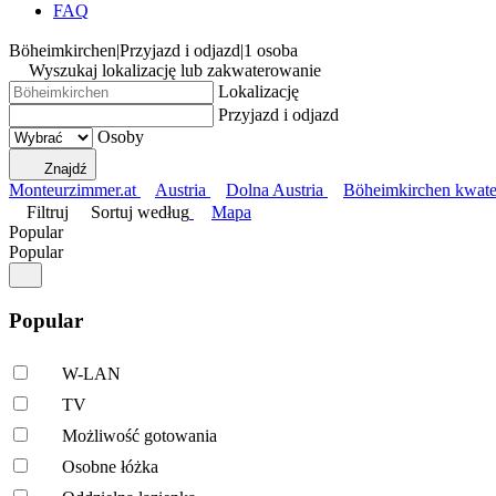
FAQ
Böheimkirchen
|
Przyjazd i odjazd
|
1 osoba
Wyszukaj lokalizację lub zakwaterowanie
Lokalizację
Przyjazd i odjazd
Osoby
Znajdź
Monteurzimmer.at
Austria
Dolna Austria
Böheimkirchen kwate
Filtruj
Sortuj według
Mapa
Popular
Popular
Popular
W-LAN
TV
Możliwość gotowania
Osobne łóżka