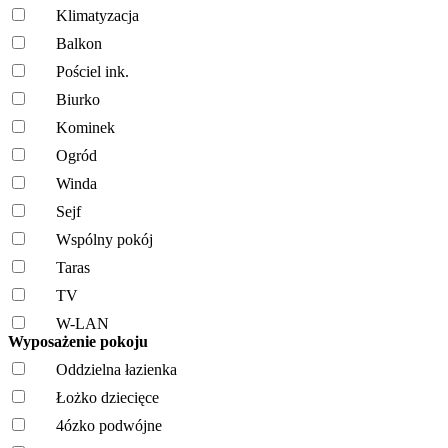
Klimatyzacja
Balkon
Pościel ink.
Biurko
Kominek
Ogród
Winda
Sejf
Wspólny pokój
Taras
TV
W-LAN
Wyposażenie pokoju
Oddzielna łazienka
Łożko dziecięce
4ózko podwójne