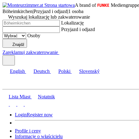
A brand of
Mediengrupp
Böheimkirchen
|
Przyjazd i odjazd
|
1 osoba
Wyszukaj lokalizację lub zakwaterowanie
Lokalizację
Przyjazd i odjazd
Osoby
Znajdź
Zareklamuj zakwaterowanie
English
Deutsch
Polski
Slovenský
Lista Miast
Notatnik
Login
Register now
Profile i ceny
Informacje o właścicielu