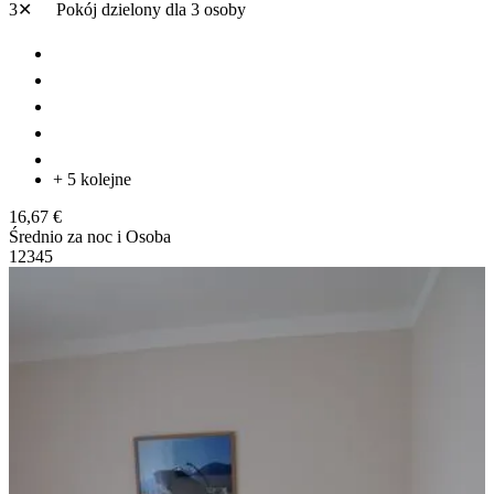
3✕
Pokój dzielony
dla 3 osoby
+ 5 kolejne
16,67 €
Średnio za noc i Osoba
1
2
3
4
5