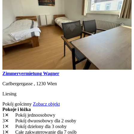
Zimmervermietung Wagner
Carlbergergasse ,
1230
Wien
Liesing
Pokój gościnny
Zobacz objekt
Pokoje i łóżka
1✕
Pokój jednoosobowy
3✕
Pokój dwuosobowy
dla 2 osoby
1✕
Pokój dzielony
dla 3 osoby
1✕
Całe zakwaterowanie
dla 7 osób