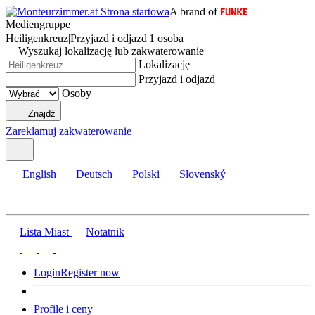
A brand of
Mediengruppe
Heiligenkreuz
|
Przyjazd i odjazd
|
1 osoba
Wyszukaj lokalizację lub zakwaterowanie
Lokalizację
Przyjazd i odjazd
Osoby
Znajdź
Zareklamuj zakwaterowanie
English
Deutsch
Polski
Slovenský
Lista Miast
Notatnik
Login
Register now
Profile i ceny