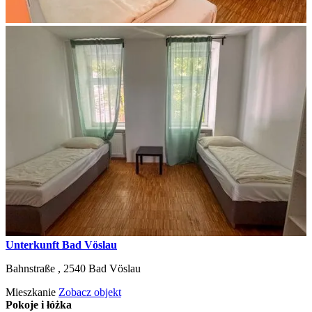
Unterkunft Bad Vöslau
Bahnstraße ,
2540
Bad Vöslau
Mieszkanie
Zobacz objekt
Pokoje i łóżka