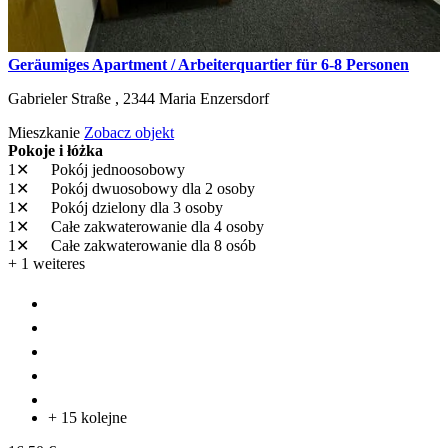
Geräumiges Apartment / Arbeiterquartier für 6-8 Personen
Gabrieler Straße ,
2344
Maria Enzersdorf
Mieszkanie
Zobacz objekt
Pokoje i łóżka
1✕
Pokój jednoosobowy
1✕
Pokój dwuosobowy
dla 2 osoby
1✕
Pokój dzielony
dla 3 osoby
1✕
Całe zakwaterowanie
dla 4 osoby
1✕
Całe zakwaterowanie
dla 8 osób
+ 1 weiteres
+ 15 kolejne