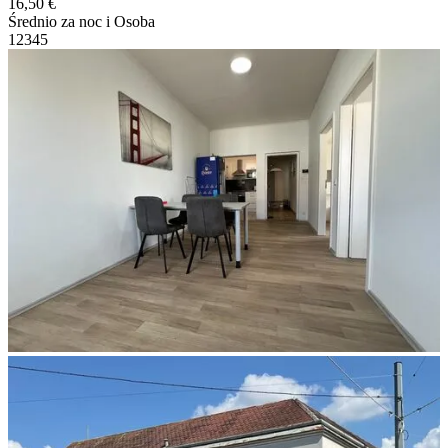
16,50 €
Średnio za noc i Osoba
1
2
3
4
5