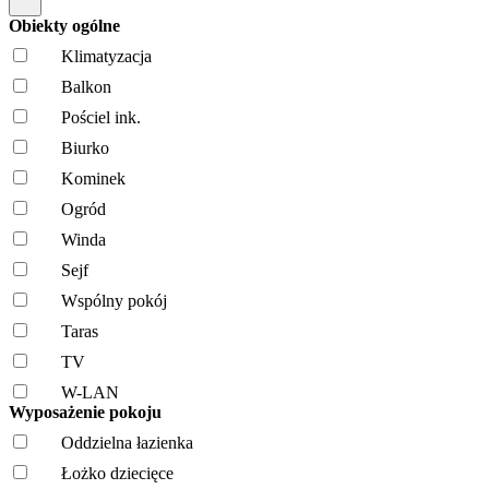
Obiekty ogólne
Klimatyzacja
Balkon
Pościel ink.
Biurko
Kominek
Ogród
Winda
Sejf
Wspólny pokój
Taras
TV
W-LAN
Wyposażenie pokoju
Oddzielna łazienka
Łożko dziecięce