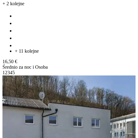
+ 2 kolejne
+ 11 kolejne
16,50 €
Średnio za noc i Osoba
1
2
3
4
5