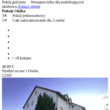
Pokój gościnny
Wynajem tylko dla podróżujących
służbowo.
Zobacz objekt
Pokoje i łóżka
3✕
Pokój jednoosobowy
1✕
Całe zakwaterowanie
dla 2 osoby
+ 18 kolejne
48,80 €
Średnio za noc i Osoba
1
2
3
4
5