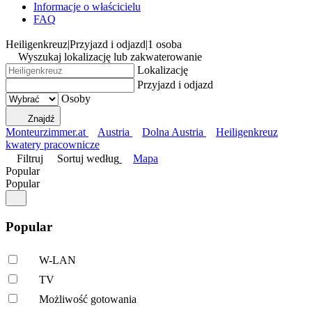
Informacje o właścicielu
FAQ
Heiligenkreuz
|
Przyjazd i odjazd
|
1 osoba
Wyszukaj lokalizację lub zakwaterowanie
Lokalizację
Przyjazd i odjazd
Osoby
Znajdź
Monteurzimmer.at
Austria
Dolna Austria
Heiligenkreuz
kwatery pracownicze
Filtruj
Sortuj według
Mapa
Popular
Popular
Popular
W-LAN
TV
Możliwość gotowania