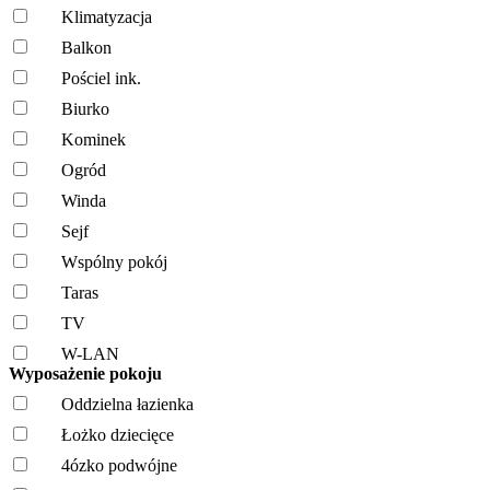
Klimatyzacja
Balkon
Pościel ink.
Biurko
Kominek
Ogród
Winda
Sejf
Wspólny pokój
Taras
TV
W-LAN
Wyposażenie pokoju
Oddzielna łazienka
Łożko dziecięce
4ózko podwójne