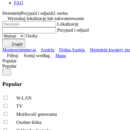
FAQ
Hernstein
|
Przyjazd i odjazd
|
1 osoba
Wyszukaj lokalizację lub zakwaterowanie
Lokalizację
Przyjazd i odjazd
Osoby
Znajdź
Monteurzimmer.at
Austria
Dolna Austria
Hernstein kwatery pr
Filtruj
Sortuj według
Mapa
Popular
Popular
Popular
W-LAN
TV
Możliwość gotowania
Osobne łóżka