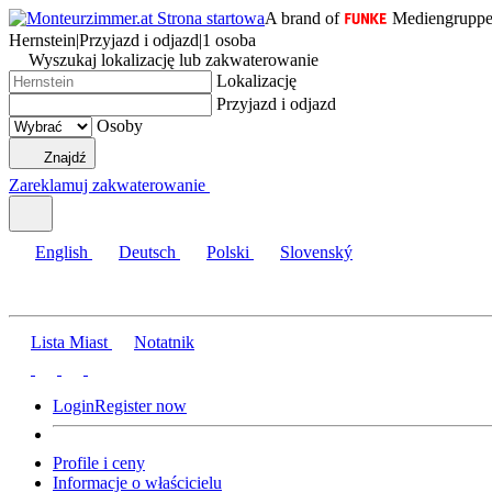
A brand of
Mediengrupp
Hernstein
|
Przyjazd i odjazd
|
1 osoba
Wyszukaj lokalizację lub zakwaterowanie
Lokalizację
Przyjazd i odjazd
Osoby
Znajdź
Zareklamuj zakwaterowanie
English
Deutsch
Polski
Slovenský
Lista Miast
Notatnik
Login
Register now
Profile i ceny
Informacje o właścicielu