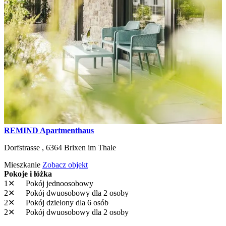
REMIND Apartmenthaus
Dorfstrasse ,
6364
Brixen im Thale
Mieszkanie
Zobacz objekt
Pokoje i łóżka
1✕
Pokój jednoosobowy
2✕
Pokój dwuosobowy
dla 2 osoby
2✕
Pokój dzielony
dla 6 osób
2✕
Pokój dwuosobowy
dla 2 osoby