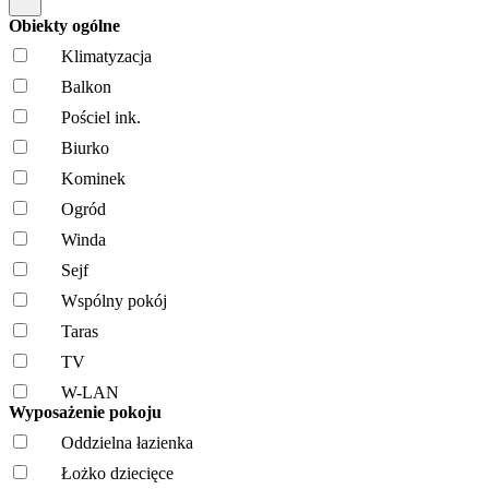
Obiekty ogólne
Klimatyzacja
Balkon
Pościel ink.
Biurko
Kominek
Ogród
Winda
Sejf
Wspólny pokój
Taras
TV
W-LAN
Wyposażenie pokoju
Oddzielna łazienka
Łożko dziecięce