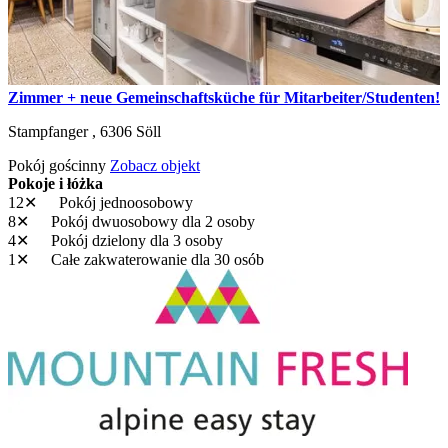
Zimmer + neue Gemeinschaftsküche für Mitarbeiter/Studenten!
Stampfanger ,
6306
Söll
Pokój gościnny
Zobacz objekt
Pokoje i łóżka
12✕
Pokój jednoosobowy
8✕
Pokój dwuosobowy
dla 2 osoby
4✕
Pokój dzielony
dla 3 osoby
1✕
Całe zakwaterowanie
dla 30 osób