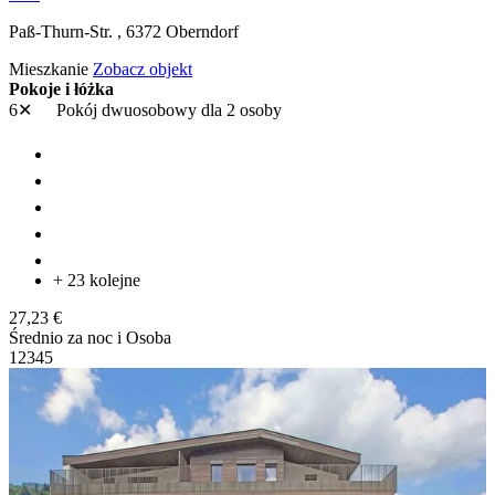
Paß-Thurn-Str. ,
6372
Oberndorf
Mieszkanie
Zobacz objekt
Pokoje i łóżka
6✕
Pokój dwuosobowy
dla 2 osoby
+ 23 kolejne
27,23 €
Średnio za noc i Osoba
1
2
3
4
5