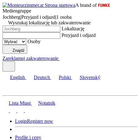
A brand of
Mediengruppe
Jochberg
|
Przyjazd i odjazd
|
1 osoba
Wyszukaj lokalizację lub zakwaterowanie
Lokalizację
Przyjazd i odjazd
Osoby
Znajdź
Zareklamuj zakwaterowanie
English
Deutsch
Polski
Slovenský
Lista Miast
Notatnik
Login
Register now
Profile i ceny