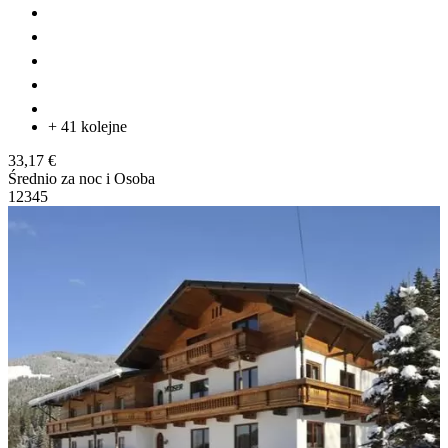
+ 41 kolejne
33,17 €
Średnio za noc i Osoba
1
2
3
4
5