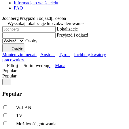
Informacje o właścicielu
FAQ
Jochberg
|
Przyjazd i odjazd
|
1 osoba
Wyszukaj lokalizację lub zakwaterowanie
Lokalizację
Przyjazd i odjazd
Osoby
Znajdź
Monteurzimmer.at
Austria
Tyrol
Jochberg kwatery
pracownicze
Filtruj
Sortuj według
Mapa
Popular
Popular
Popular
W-LAN
TV
Możliwość gotowania