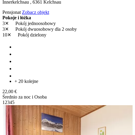
Innerkelchsau ,
6361
Kelchsau
Pensjonat
Zobacz objekt
Pokoje i łóżka
3✕
Pokój jednoosobowy
3✕
Pokój dwuosobowy
dla 2 osoby
10✕
Pokój dzielony
+ 20 kolejne
22,00 €
Średnio za noc i Osoba
1
2
3
4
5