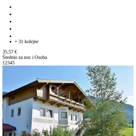
+ 31 kolejne
35,57 €
Średnio za noc i Osoba
1
2
3
4
5