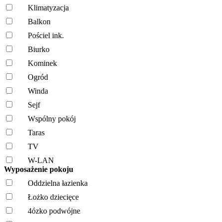
Klimatyzacja
Balkon
Pościel ink.
Biurko
Kominek
Ogród
Winda
Sejf
Wspólny pokój
Taras
TV
W-LAN
Wyposażenie pokoju
Oddzielna łazienka
Łożko dziecięce
4ózko podwójne