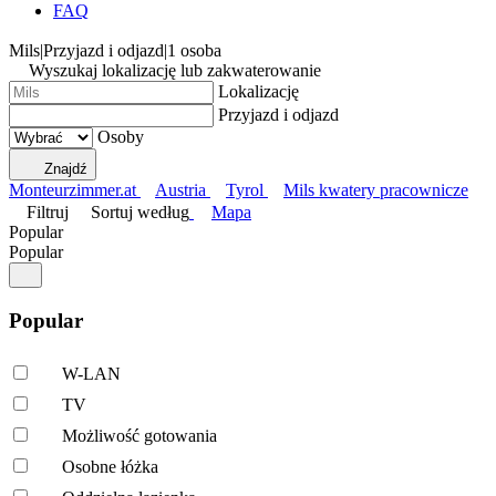
FAQ
Mils
|
Przyjazd i odjazd
|
1 osoba
Wyszukaj lokalizację lub zakwaterowanie
Lokalizację
Przyjazd i odjazd
Osoby
Znajdź
Monteurzimmer.at
Austria
Tyrol
Mils kwatery pracownicze
Filtruj
Sortuj według
Mapa
Popular
Popular
Popular
W-LAN
TV
Możliwość gotowania
Osobne łóżka