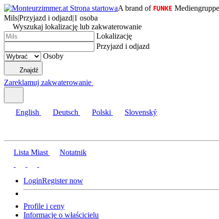
A brand of
Mediengrupp
Mils
|
Przyjazd i odjazd
|
1 osoba
Wyszukaj lokalizację lub zakwaterowanie
Lokalizację
Przyjazd i odjazd
Osoby
Znajdź
Zareklamuj zakwaterowanie
English
Deutsch
Polski
Slovenský
Lista Miast
Notatnik
Login
Register now
Profile i ceny
Informacje o właścicielu