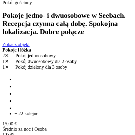
Pokój gościnny
Pokoje jedno- i dwuosobowe w Seebach.
Recepcja czynna całą dobę. Spokojna
lokalizacja. Dobre połącze
Zobacz objekt
Pokoje i łóżka
2✕
Pokój jednoosobowy
1✕
Pokój dwuosobowy
dla 2 osoby
1✕
Pokój dzielony
dla 3 osoby
+ 22 kolejne
15,00 €
Średnio za noc i Osoba
1
2
3
4
5