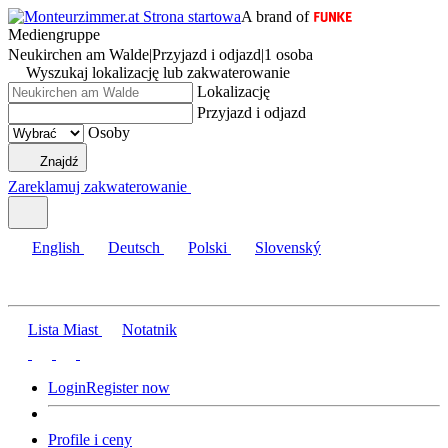
A brand of
Mediengruppe
Neukirchen am Walde
|
Przyjazd i odjazd
|
1 osoba
Wyszukaj lokalizację lub zakwaterowanie
Lokalizację
Przyjazd i odjazd
Osoby
Znajdź
Zareklamuj zakwaterowanie
English
Deutsch
Polski
Slovenský
Lista Miast
Notatnik
Login
Register now
Profile i ceny