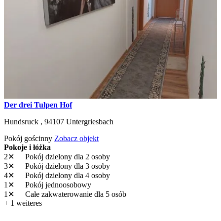
Der drei Tulpen Hof
Hundsruck ,
94107
Untergriesbach
Pokój gościnny
Zobacz objekt
Pokoje i łóżka
2✕
Pokój dzielony
dla 2 osoby
3✕
Pokój dzielony
dla 3 osoby
4✕
Pokój dzielony
dla 4 osoby
1✕
Pokój jednoosobowy
1✕
Całe zakwaterowanie
dla 5 osób
+ 1 weiteres