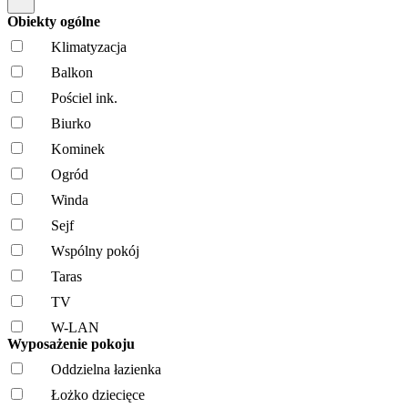
Obiekty ogólne
Klimatyzacja
Balkon
Pościel ink.
Biurko
Kominek
Ogród
Winda
Sejf
Wspólny pokój
Taras
TV
W-LAN
Wyposażenie pokoju
Oddzielna łazienka
Łożko dziecięce