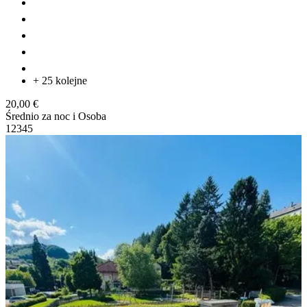
+ 25 kolejne
20,00 €
Średnio za noc i Osoba
1
2
3
4
5