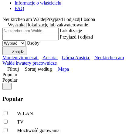
Informacje o właścicielu
FAQ
Neukirchen am Walde
|
Przyjazd i odjazd
|
1 osoba
Wyszukaj lokalizację lub zakwaterowanie
Lokalizację
Przyjazd i odjazd
Osoby
Znajdź
Monteurzimmer.at
Austria
Górna Austria
Neukirchen am
Walde kwatery pracownicze
Filtruj
Sortuj według
Mapa
Popular
Popular
Popular
W-LAN
TV
Możliwość gotowania