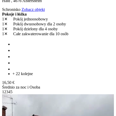
Haid ,
4676
Aistersheim
Schronisko
Zobacz objekt
Pokoje i łóżka
1✕
Pokój jednoosobowy
1✕
Pokój dwuosobowy
dla 2 osoby
1✕
Pokój dzielony
dla 4 osoby
1✕
Całe zakwaterowanie
dla 10 osób
+ 22 kolejne
16,50 €
Średnio za noc i Osoba
1
2
3
4
5