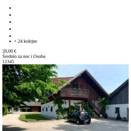
+ 24 kolejne
20,00 €
Średnio za noc i Osoba
1
2
3
4
5