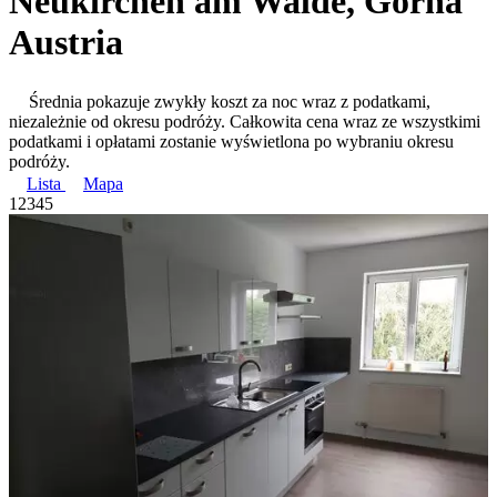
Neukirchen am Walde, Górna
Austria
Średnia pokazuje zwykły koszt za noc wraz z podatkami,
niezależnie od okresu podróży. Całkowita cena wraz ze wszystkimi
podatkami i opłatami zostanie wyświetlona po wybraniu okresu
podróży.
Lista
Mapa
1
2
3
4
5