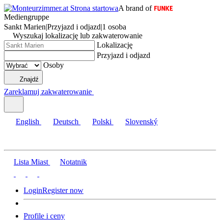
A brand of
Mediengruppe
Sankt Marien
|
Przyjazd i odjazd
|
1 osoba
Wyszukaj lokalizację lub zakwaterowanie
Lokalizację
Przyjazd i odjazd
Osoby
Znajdź
Zareklamuj zakwaterowanie
English
Deutsch
Polski
Slovenský
Lista Miast
Notatnik
Login
Register now
Profile i ceny