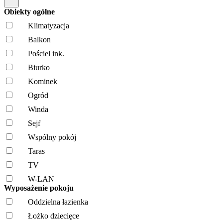
Obiekty ogólne
Klimatyzacja
Balkon
Pościel ink.
Biurko
Kominek
Ogród
Winda
Sejf
Wspólny pokój
Taras
TV
W-LAN
Wyposażenie pokoju
Oddzielna łazienka
Łożko dziecięce