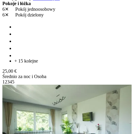
Pokoje i łóżka
6✕
Pokój jednoosobowy
6✕
Pokój dzielony
+ 15 kolejne
25,00 €
Średnio za noc i Osoba
1
2
3
4
5