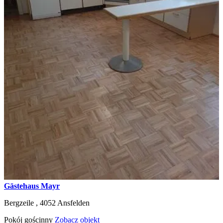
Gästehaus Mayr
Bergzeile ,
4052
Ansfelden
Pokój gościnny
Zobacz objekt