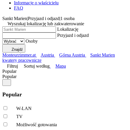
Informacje o właścicielu
FAQ
Sankt Marien
|
Przyjazd i odjazd
|
1 osoba
Wyszukaj lokalizację lub zakwaterowanie
Lokalizację
Przyjazd i odjazd
Osoby
Znajdź
Monteurzimmer.at
Austria
Górna Austria
Sankt Marien
kwatery pracownicze
Filtruj
Sortuj według
Mapa
Popular
Popular
Popular
W-LAN
TV
Możliwość gotowania