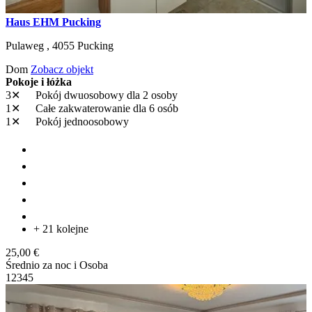
Haus EHM Pucking
Pulaweg ,
4055
Pucking
Dom
Zobacz objekt
Pokoje i łóżka
3✕
Pokój dwuosobowy
dla 2 osoby
1✕
Całe zakwaterowanie
dla 6 osób
1✕
Pokój jednoosobowy
+ 21 kolejne
25,00 €
Średnio za noc i Osoba
1
2
3
4
5