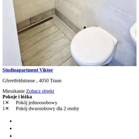
Studioapartment Viktor
Gferetfeldstrasse ,
4050
Traun
Mieszkanie
Zobacz objekt
Pokoje i łóżka
1✕
Pokój jednoosobowy
1✕
Pokój dwuosobowy
dla 2 osoby