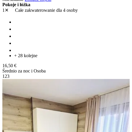
Pokoje i łóżka
1✕
Całe zakwaterowanie
dla 4 osoby
+ 28 kolejne
16,50 €
Średnio za noc i Osoba
1
2
3