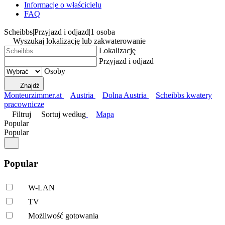
Informacje o właścicielu
FAQ
Scheibbs
|
Przyjazd i odjazd
|
1 osoba
Wyszukaj lokalizację lub zakwaterowanie
Lokalizację
Przyjazd i odjazd
Osoby
Znajdź
Monteurzimmer.at
Austria
Dolna Austria
Scheibbs kwatery
pracownicze
Filtruj
Sortuj według
Mapa
Popular
Popular
Popular
W-LAN
TV
Możliwość gotowania