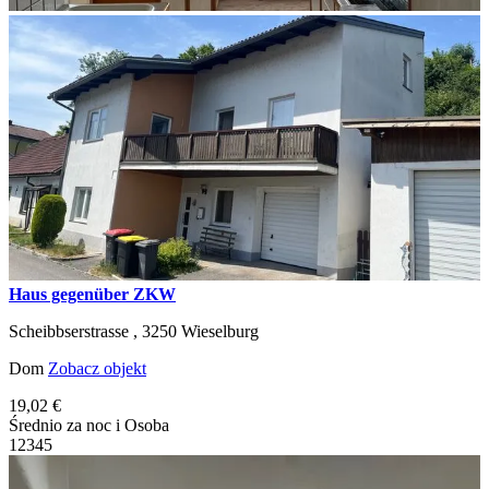
Haus gegenüber ZKW
Scheibbserstrasse ,
3250
Wieselburg
Dom
Zobacz objekt
19,02 €
Średnio za noc i Osoba
1
2
3
4
5