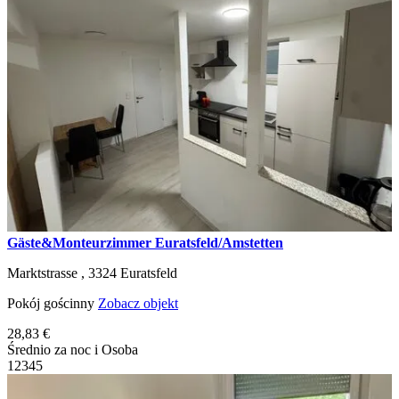
Gäste&Monteurzimmer Euratsfeld/Amstetten
Marktstrasse ,
3324
Euratsfeld
Pokój gościnny
Zobacz objekt
28,83 €
Średnio za noc i Osoba
1
2
3
4
5