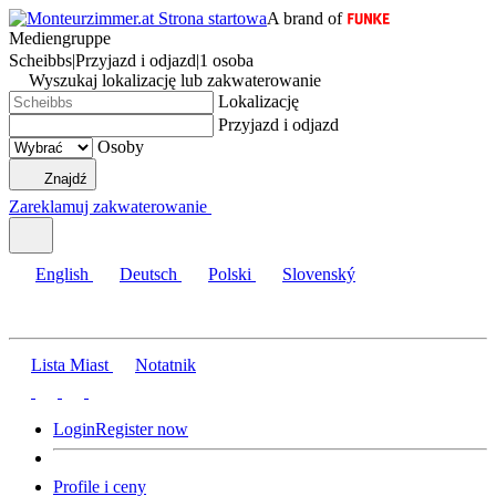
A brand of
Mediengruppe
Scheibbs
|
Przyjazd i odjazd
|
1 osoba
Wyszukaj lokalizację lub zakwaterowanie
Lokalizację
Przyjazd i odjazd
Osoby
Znajdź
Zareklamuj zakwaterowanie
English
Deutsch
Polski
Slovenský
Lista Miast
Notatnik
Login
Register now
Profile i ceny