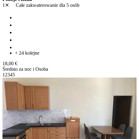
1✕
Całe zakwaterowanie
dla 5 osób
+ 24 kolejne
18,00 €
Średnio za noc i Osoba
1
2
3
4
5