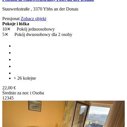
Stauwerkstraße ,
3370
Ybbs an der Donau
Pensjonat
Zobacz objekt
Pokoje i łóżka
10✕
Pokój jednoosobowy
5✕
Pokój dwuosobowy
dla 2 osoby
+ 26 kolejne
22,00 €
Średnio za noc i Osoba
1
2
3
4
5