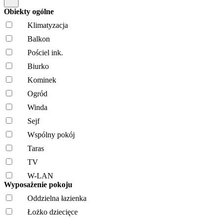
Obiekty ogólne
Klimatyzacja
Balkon
Pościel ink.
Biurko
Kominek
Ogród
Winda
Sejf
Wspólny pokój
Taras
TV
W-LAN
Wyposażenie pokoju
Oddzielna łazienka
Łożko dziecięce