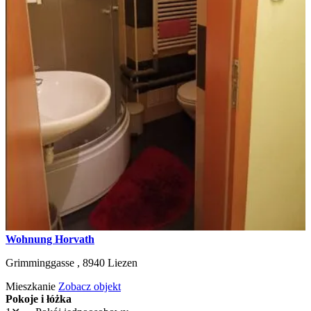
Wohnung Horvath
Grimminggasse ,
8940
Liezen
Mieszkanie
Zobacz objekt
Pokoje i łóżka