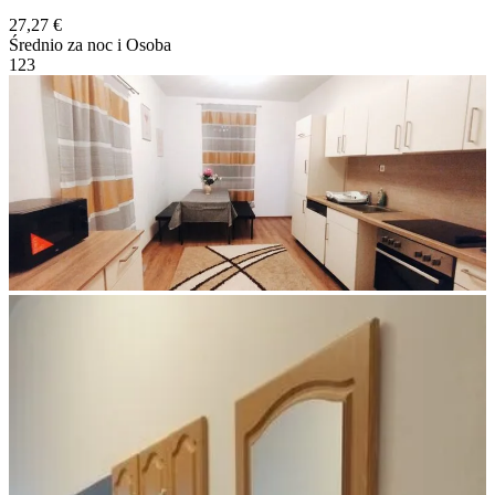
27,27 €
Średnio za noc i Osoba
1
2
3