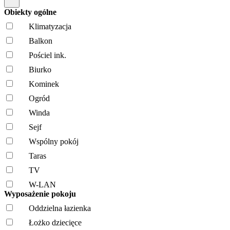
Obiekty ogólne
Klimatyzacja
Balkon
Pościel ink.
Biurko
Kominek
Ogród
Winda
Sejf
Wspólny pokój
Taras
TV
W-LAN
Wyposażenie pokoju
Oddzielna łazienka
Łożko dziecięce