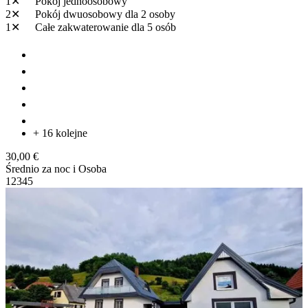
1✕
Pokój jednoosobowy
2✕
Pokój dwuosobowy
dla 2 osoby
1✕
Całe zakwaterowanie
dla 5 osób
+ 16 kolejne
30,00 €
Średnio za noc i Osoba
1
2
3
4
5