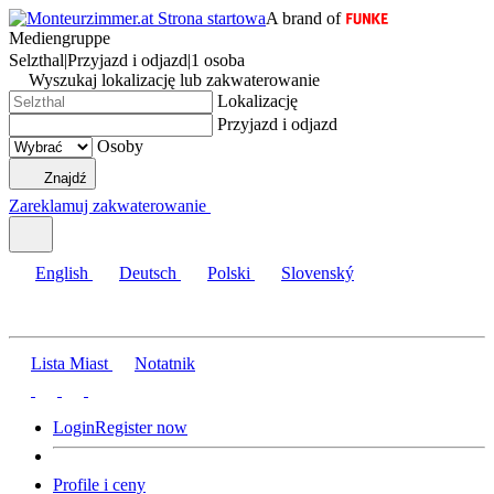
A brand of
Mediengruppe
Selzthal
|
Przyjazd i odjazd
|
1 osoba
Wyszukaj lokalizację lub zakwaterowanie
Lokalizację
Przyjazd i odjazd
Osoby
Znajdź
Zareklamuj zakwaterowanie
English
Deutsch
Polski
Slovenský
Lista Miast
Notatnik
Login
Register now
Profile i ceny