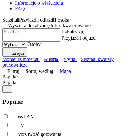
Informacje o właścicielu
FAQ
Selzthal
|
Przyjazd i odjazd
|
1 osoba
Wyszukaj lokalizację lub zakwaterowanie
Lokalizację
Przyjazd i odjazd
Osoby
Znajdź
Monteurzimmer.at
Austria
Styria
Selzthal kwatery
pracownicze
Filtruj
Sortuj według
Mapa
Popular
Popular
Popular
W-LAN
TV
Możliwość gotowania