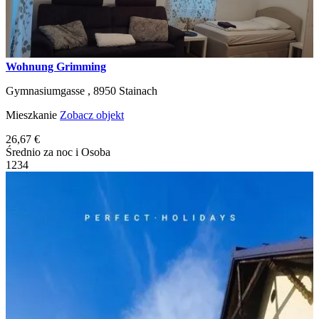
Wohnung Grimming
Gymnasiumgasse ,
8950
Stainach
Mieszkanie
Zobacz objekt
26,67 €
Średnio za noc i Osoba
1
2
3
4