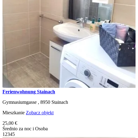
Ferienwohnung Stainach
Gymnasiumgasse ,
8950
Stainach
Mieszkanie
Zobacz objekt
25,00 €
Średnio za noc i Osoba
1
2
3
4
5