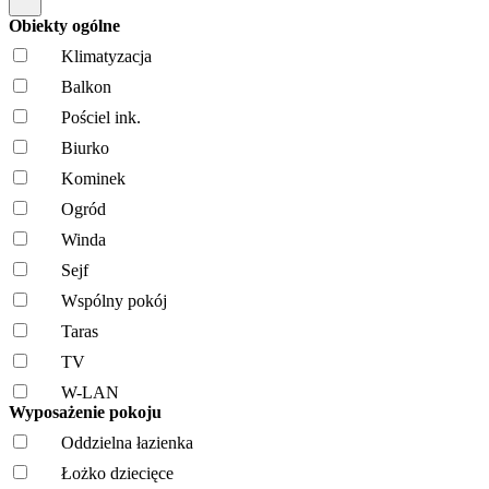
Obiekty ogólne
Klimatyzacja
Balkon
Pościel ink.
Biurko
Kominek
Ogród
Winda
Sejf
Wspólny pokój
Taras
TV
W-LAN
Wyposażenie pokoju
Oddzielna łazienka
Łożko dziecięce