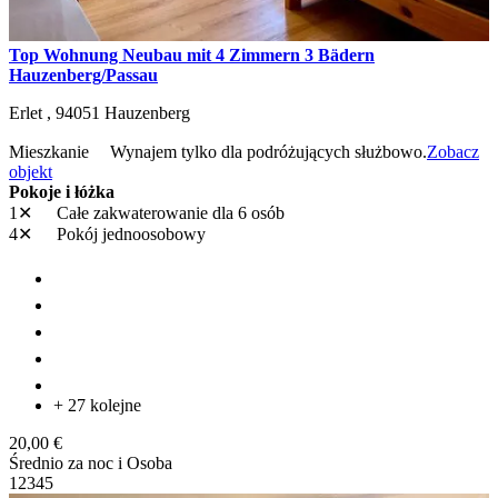
Top Wohnung Neubau mit 4 Zimmern 3 Bädern
Hauzenberg/Passau
Erlet ,
94051
Hauzenberg
Mieszkanie
Wynajem tylko dla podróżujących służbowo.
Zobacz
objekt
Pokoje i łóżka
1✕
Całe zakwaterowanie
dla 6 osób
4✕
Pokój jednoosobowy
+ 27 kolejne
20,00 €
Średnio za noc i Osoba
1
2
3
4
5