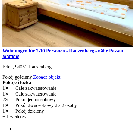
Wohnungen für 2-10 Personen - Hauzenberg - nähe Passau
♛♛♛♛
Erlet ,
94051
Hauzenberg
Pokój gościnny
Zobacz objekt
Pokoje i łóżka
1✕
Całe zakwaterowanie
1✕
Całe zakwaterowanie
2✕
Pokój jednoosobowy
1✕
Pokój dwuosobowy
dla 2 osoby
1✕
Pokój dzielony
+ 1 weiteres