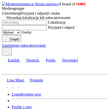
A brand of
Mediengruppe
Ulrichsberg
|
Przyjazd i odjazd
|
1 osoba
Wyszukaj lokalizację lub zakwaterowanie
Lokalizację
Przyjazd i odjazd
Osoby
Znajdź
Zareklamuj zakwaterowanie
English
Deutsch
Polski
Slovenský
Lista Miast
Notatnik
Login
Register now
Profile i ceny