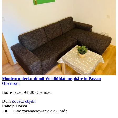
Monteurunterkunft mit Wohlfühlatmosphäre in Passau
Obernzell
Bachstraße ,
94130
Obernzell
Dom
Zobacz objekt
Pokoje i łóżka
1✕
Całe zakwaterowanie
dla 8 osób