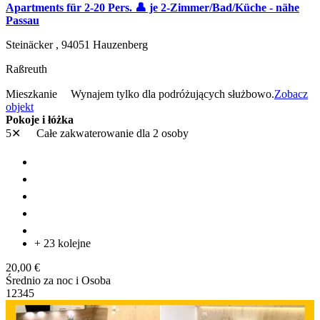
Apartments für 2-20 Pers. 👤 je 2-Zimmer/Bad/Küche - nähe
Passau
Steinäcker ,
94051
Hauzenberg
Raßreuth
Mieszkanie
Wynajem tylko dla podróżujących służbowo.
Zobacz
objekt
Pokoje i łóżka
5✕
Całe zakwaterowanie
dla 2 osoby
+ 23 kolejne
20,00 €
Średnio za noc i Osoba
1
2
3
4
5