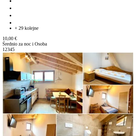
+ 29 kolejne
10,00 €
Średnio za noc i Osoba
1
2
3
4
5