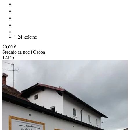
+ 24 kolejne
20,00 €
Średnio za noc i Osoba
1
2
3
4
5