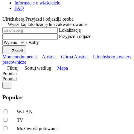
Informacje o właścicielu
FAQ
Ulrichsberg
|
Przyjazd i odjazd
|
1 osoba
Wyszukaj lokalizację lub zakwaterowanie
Lokalizację
Przyjazd i odjazd
Osoby
Znajdź
Monteurzimmer.at
Austria
Górna Austria
Ulrichsberg kwatery
pracownicze
Filtruj
Sortuj według
Mapa
Popular
Popular
Popular
W-LAN
TV
Możliwość gotowania