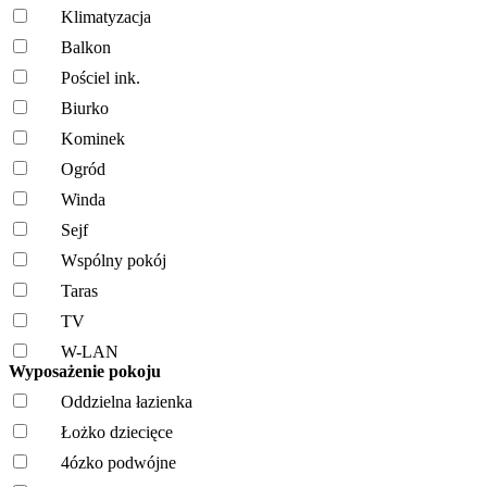
Klimatyzacja
Balkon
Pościel ink.
Biurko
Kominek
Ogród
Winda
Sejf
Wspólny pokój
Taras
TV
W-LAN
Wyposażenie pokoju
Oddzielna łazienka
Łożko dziecięce
4ózko podwójne