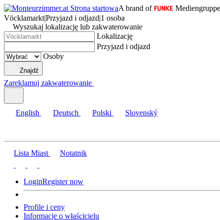
A brand of
Mediengrupp
Vöcklamarkt
|
Przyjazd i odjazd
|
1 osoba
Wyszukaj lokalizację lub zakwaterowanie
Lokalizację
Przyjazd i odjazd
Osoby
Znajdź
Zareklamuj zakwaterowanie
English
Deutsch
Polski
Slovenský
Lista Miast
Notatnik
Login
Register now
Profile i ceny
Informacje o właścicielu