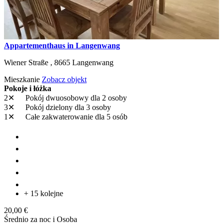
Appartementhaus in Langenwang
Wiener Straße ,
8665
Langenwang
Mieszkanie
Zobacz objekt
Pokoje i łóżka
2✕
Pokój dwuosobowy
dla 2 osoby
3✕
Pokój dzielony
dla 3 osoby
1✕
Całe zakwaterowanie
dla 5 osób
+ 15 kolejne
20,00 €
Średnio za noc i Osoba