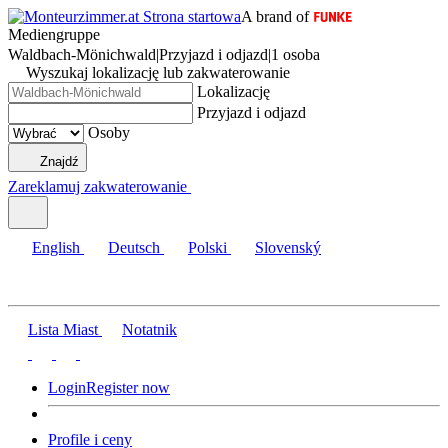
A brand of
Mediengruppe
Waldbach-Mönichwald
|
Przyjazd i odjazd
|
1 osoba
Wyszukaj lokalizację lub zakwaterowanie
Lokalizację
Przyjazd i odjazd
Osoby
Znajdź
Zareklamuj zakwaterowanie
English
Deutsch
Polski
Slovenský
Lista Miast
Notatnik
Login
Register now
Profile i ceny