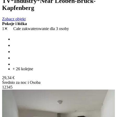
TV*Industry*Near Leoben-Bruck-
Kapfenberg
Zobacz objekt
Pokoje i łóżka
1✕
Całe zakwaterowanie
dla 3 osoby
+ 26 kolejne
29,34 €
Średnio za noc i Osoba
1
2
3
4
5