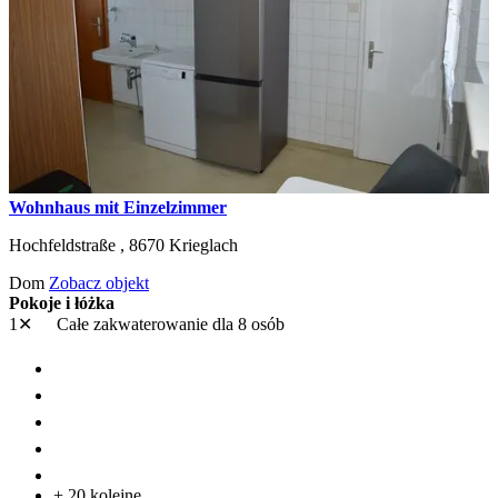
Wohnhaus mit Einzelzimmer
Hochfeldstraße ,
8670
Krieglach
Dom
Zobacz objekt
Pokoje i łóżka
1✕
Całe zakwaterowanie
dla 8 osób
+ 20 kolejne