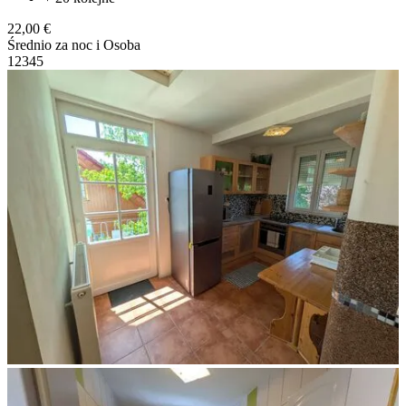
22,00 €
Średnio za noc i Osoba
1
2
3
4
5