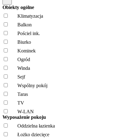
Obiekty ogólne
Klimatyzacja
Balkon
Pościel ink.
Biurko
Kominek
Ogród
Winda
Sejf
Wspólny pokój
Taras
TV
W-LAN
Wyposażenie pokoju
Oddzielna łazienka
Łożko dziecięce