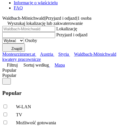
Informacje o właścicielu
FAQ
Waldbach-Mönichwald
|
Przyjazd i odjazd
|
1 osoba
Wyszukaj lokalizację lub zakwaterowanie
Lokalizację
Przyjazd i odjazd
Osoby
Znajdź
Monteurzimmer.at
Austria
Styria
Waldbach-Mönichwald
kwatery pracownicze
Filtruj
Sortuj według
Mapa
Popular
Popular
Popular
W-LAN
TV
Możliwość gotowania