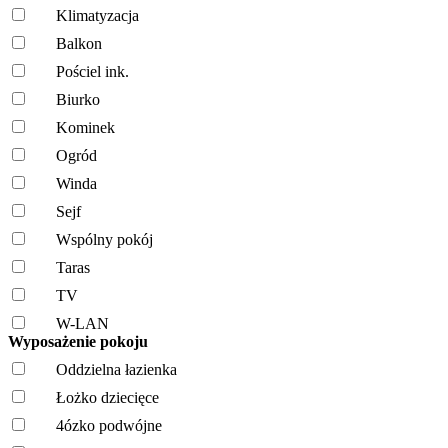
Klimatyzacja
Balkon
Pościel ink.
Biurko
Kominek
Ogród
Winda
Sejf
Wspólny pokój
Taras
TV
W-LAN
Wyposażenie pokoju
Oddzielna łazienka
Łożko dziecięce
4ózko podwójne