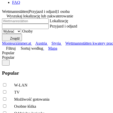
FAQ
Wettmannstätten
|
Przyjazd i odjazd
|
1 osoba
Wyszukaj lokalizację lub zakwaterowanie
Lokalizację
Przyjazd i odjazd
Osoby
Znajdź
Monteurzimmer.at
Austria
Styria
Wettmannstätten kwatery pra
Filtruj
Sortuj według
Mapa
Popular
Popular
Popular
W-LAN
TV
Możliwość gotowania
Osobne łóżka