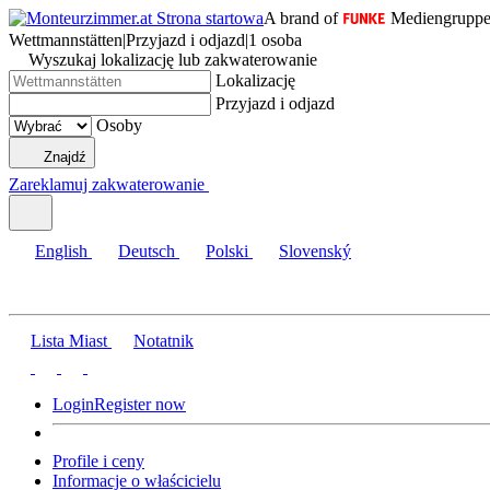
A brand of
Mediengrupp
Wettmannstätten
|
Przyjazd i odjazd
|
1 osoba
Wyszukaj lokalizację lub zakwaterowanie
Lokalizację
Przyjazd i odjazd
Osoby
Znajdź
Zareklamuj zakwaterowanie
English
Deutsch
Polski
Slovenský
Lista Miast
Notatnik
Login
Register now
Profile i ceny
Informacje o właścicielu