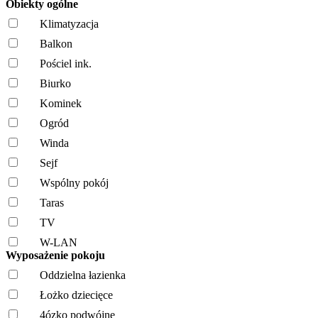
Obiekty ogólne
Klimatyzacja
Balkon
Pościel ink.
Biurko
Kominek
Ogród
Winda
Sejf
Wspólny pokój
Taras
TV
W-LAN
Wyposażenie pokoju
Oddzielna łazienka
Łożko dziecięce
4ózko podwójne