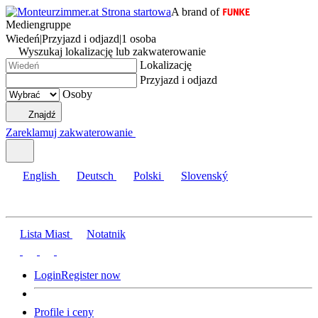
A brand of
Mediengruppe
Wiedeń
|
Przyjazd i odjazd
|
1 osoba
Wyszukaj lokalizację lub zakwaterowanie
Lokalizację
Przyjazd i odjazd
Osoby
Znajdź
Zareklamuj zakwaterowanie
English
Deutsch
Polski
Slovenský
Lista Miast
Notatnik
Login
Register now
Profile i ceny