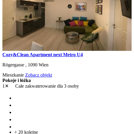
Cozy&Clean Apartment next Metro U4
Rögergasse ,
1090
Wien
Mieszkanie
Zobacz objekt
Pokoje i łóżka
1✕
Całe zakwaterowanie
dla 3 osoby
+ 20 kolejne