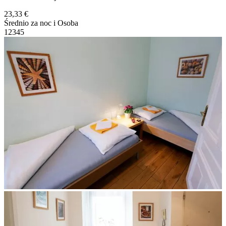
23,33 €
Średnio za noc i Osoba
1
2
3
4
5