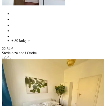
+ 30 kolejne
22,64 €
Średnio za noc i Osoba
1
2
3
4
5