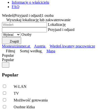
Informacje o właścicielu
FAQ
Wiedeń
|
Przyjazd i odjazd
|
1 osoba
Wyszukaj lokalizację lub zakwaterowanie
Lokalizację
Przyjazd i odjazd
Osoby
Znajdź
Monteurzimmer.at
Austria
Wiedeń kwatery pracownicze
Filtruj
Sortuj według
Mapa
Popular
Popular
Popular
W-LAN
TV
Możliwość gotowania
Osobne łóżka