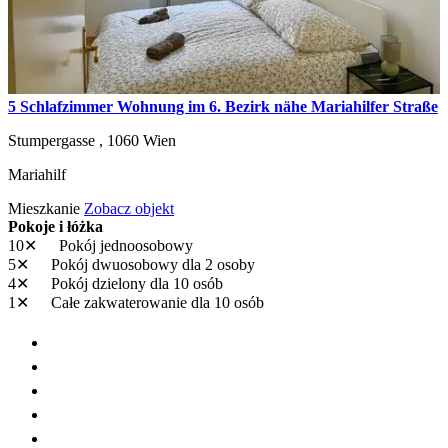
5 Schlafzimmer Wohnung im 6. Bezirk nähe Mariahilfer Straße
Stumpergasse ,
1060
Wien
Mariahilf
Mieszkanie
Zobacz objekt
Pokoje i łóżka
10✕
Pokój jednoosobowy
5✕
Pokój dwuosobowy
dla 2 osoby
4✕
Pokój dzielony
dla 10 osób
1✕
Całe zakwaterowanie
dla 10 osób