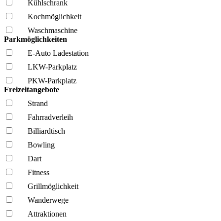
Kühl­schrank
Kochmöglich­keit
Wasch­maschine
Parkmöglichkeiten
E-Auto Ladestation
LKW-Parkplatz
PKW-Parkplatz
Freizeitangebote
Strand
Fahrrad­verleih
Billiardtisch
Bowling
Dart
Fitness
Grillmöglich­keit
Wanderwege
Attraktionen