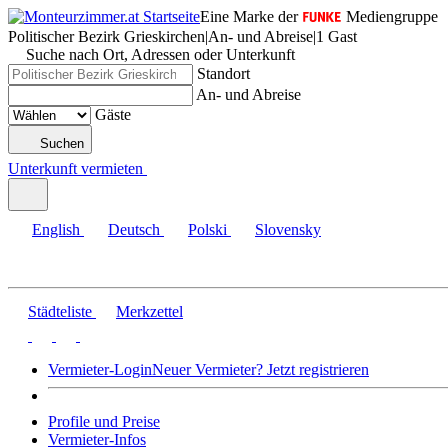
Eine Marke der
Mediengruppe
Politischer Bezirk Grieskirchen
|
An- und Abreise
|
1 Gast
Suche nach Ort, Adressen oder Unterkunft
Standort
An- und Abreise
Gäste
Suchen
Unterkunft vermieten
English
Deutsch
Polski
Slovensky
Städteliste
Merkzettel
Vermieter-Login
Neuer Vermieter? Jetzt registrieren
Profile und Preise
Vermieter-Infos