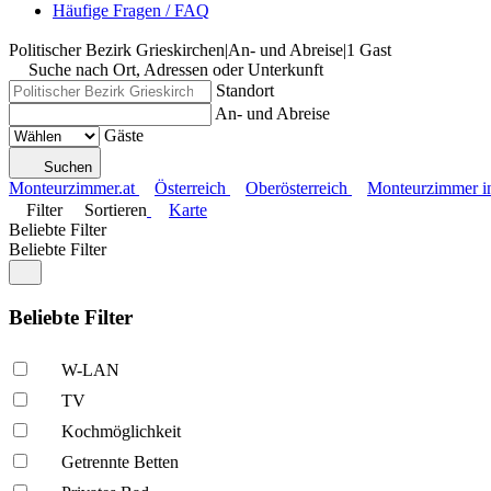
Häufige Fragen / FAQ
Politischer Bezirk Grieskirchen
|
An- und Abreise
|
1 Gast
Suche nach Ort, Adressen oder Unterkunft
Standort
An- und Abreise
Gäste
Suchen
Monteurzimmer.at
Österreich
Oberösterreich
Monteurzimmer in 
Filter
Sortieren
Karte
Beliebte Filter
Beliebte Filter
Beliebte Filter
W-LAN
TV
Kochmöglich­keit
Getrennte Betten