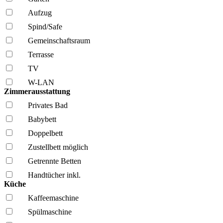
Aufzug
Spind/Safe
Gemeinschafts­raum
Terrasse
TV
W-LAN
Zimmerausstattung
Privates Bad
Babybett
Doppelbett
Zustellbett möglich
Getrennte Betten
Handtücher inkl.
Küche
Kaffee­maschine
Spül­maschine