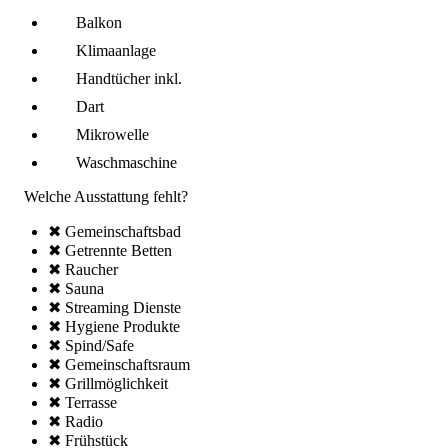
Balkon
Klima­anlage
Handtücher inkl.
Dart
Mikro­welle
Wasch­maschine
Welche Ausstattung fehlt?
✖ Gemeinschafts­bad
✖ Getrennte Betten
✖ Raucher
✖ Sauna
✖ Streaming Dienste
✖ Hygiene Produkte
✖ Spind/Safe
✖ Gemeinschafts­raum
✖ Grillmöglich­keit
✖ Terrasse
✖ Radio
✖ Frühstück