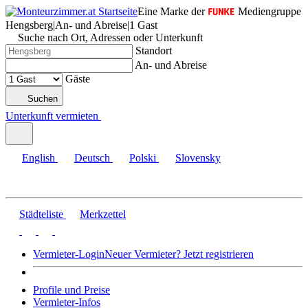
Eine Marke der
Mediengruppe
Hengsberg
|
An- und Abreise
|
1 Gast
Suche nach Ort, Adressen oder Unterkunft
Standort
An- und Abreise
Gäste
Suchen
Unterkunft vermieten
English
Deutsch
Polski
Slovensky
Städteliste
Merkzettel
Vermieter-Login
Neuer Vermieter? Jetzt registrieren
Profile und Preise
Vermieter-Infos