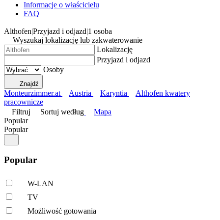
Informacje o właścicielu
FAQ
Althofen
|
Przyjazd i odjazd
|
1 osoba
Wyszukaj lokalizację lub zakwaterowanie
Lokalizację
Przyjazd i odjazd
Osoby
Znajdź
Monteurzimmer.at
Austria
Karyntia
Althofen kwatery
pracownicze
Filtruj
Sortuj według
Mapa
Popular
Popular
Popular
W-LAN
TV
Możliwość gotowania