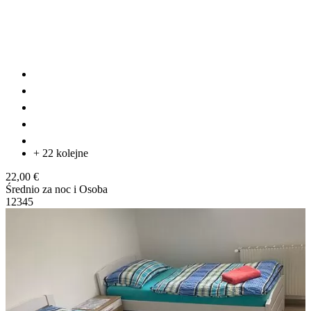
+ 22 kolejne
22,00 €
Średnio za noc i Osoba
1
2
3
4
5