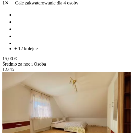
1✕
Całe zakwaterowanie
dla 4 osoby
+ 12 kolejne
15,00 €
Średnio za noc i Osoba
1
2
3
4
5