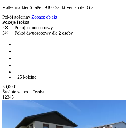
Völkermarkter Straße ,
9300
Sankt Veit an der Glan
Pokój gościnny
Zobacz objekt
Pokoje i łóżka
2✕
Pokój jednoosobowy
3✕
Pokój dwuosobowy
dla 2 osoby
+ 25 kolejne
30,00 €
Średnio za noc i Osoba
1
2
3
4
5