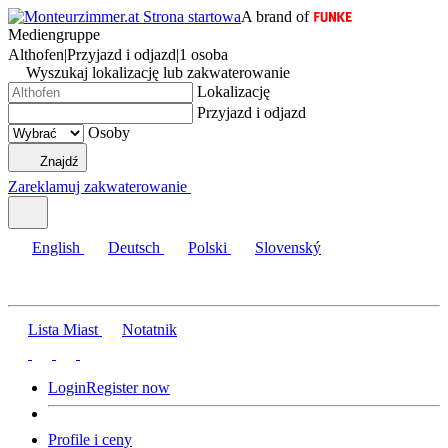
A brand of
Mediengruppe
Althofen
|
Przyjazd i odjazd
|
1 osoba
Wyszukaj lokalizację lub zakwaterowanie
Lokalizację
Przyjazd i odjazd
Osoby
Znajdź
Zareklamuj zakwaterowanie
English
Deutsch
Polski
Slovenský
Lista Miast
Notatnik
Login
Register now
Profile i ceny