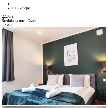
+ 13 kolejne
22,00 €
Średnio za noc i Osoba
1
2
3
4
5