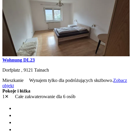
Wohnung DL23
Dorfplatz ,
9121
Tainach
Mieszkanie
Wynajem tylko dla podróżujących służbowo.
Zobacz
objekt
Pokoje i łóżka
1✕
Całe zakwaterowanie
dla 6 osób