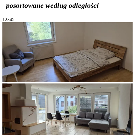
posortowane według odległości
1
2
3
4
5