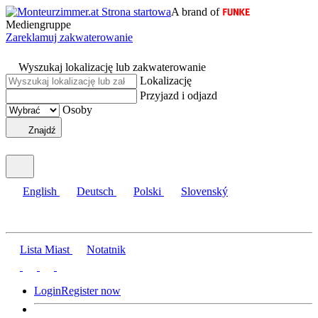
A brand of
Mediengruppe
Zareklamuj zakwaterowanie
Wyszukaj lokalizację lub zakwaterowanie
Lokalizację
Przyjazd i odjazd
Osoby
Znajdź
English
Deutsch
Polski
Slovenský
Lista Miast
Notatnik
Login
Register now