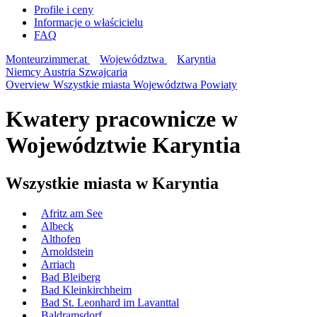
Profile i ceny
Informacje o właścicielu
FAQ
Monteurzimmer.at
Województwa
Karyntia
Niemcy
Austria
Szwajcaria
Overview
Wszystkie miasta
Województwa
Powiaty
Kwatery pracownicze w
Województwie Karyntia
Wszystkie miasta w Karyntia
Afritz am See
Albeck
Althofen
Arnoldstein
Arriach
Bad Bleiberg
Bad Kleinkirchheim
Bad St. Leonhard im Lavanttal
Baldramsdorf