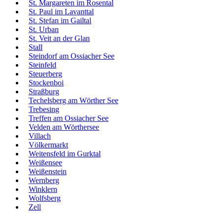
St. Margareten im Rosental
St. Paul im Lavanttal
St. Stefan im Gailtal
St. Urban
St. Veit an der Glan
Stall
Steindorf am Ossiacher See
Steinfeld
Steuerberg
Stockenboi
Straßburg
Techelsberg am Wörther See
Trebesing
Treffen am Ossiacher See
Velden am Wörthersee
Villach
Völkermarkt
Weitensfeld im Gurktal
Weißensee
Weißenstein
Wernberg
Winklern
Wolfsberg
Zell