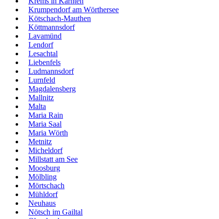
Krems in Kärnten
Krumpendorf am Wörthersee
Kötschach-Mauthen
Köttmannsdorf
Lavamünd
Lendorf
Lesachtal
Liebenfels
Ludmannsdorf
Lurnfeld
Magdalensberg
Mallnitz
Malta
Maria Rain
Maria Saal
Maria Wörth
Metnitz
Micheldorf
Millstatt am See
Moosburg
Mölbling
Mörtschach
Mühldorf
Neuhaus
Nötsch im Gailtal