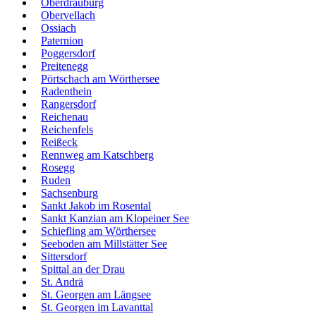
Oberdrauburg
Obervellach
Ossiach
Paternion
Poggersdorf
Preitenegg
Pörtschach am Wörthersee
Radenthein
Rangersdorf
Reichenau
Reichenfels
Reißeck
Rennweg am Katschberg
Rosegg
Ruden
Sachsenburg
Sankt Jakob im Rosental
Sankt Kanzian am Klopeiner See
Schiefling am Wörthersee
Seeboden am Millstätter See
Sittersdorf
Spittal an der Drau
St. Andrä
St. Georgen am Längsee
St. Georgen im Lavanttal