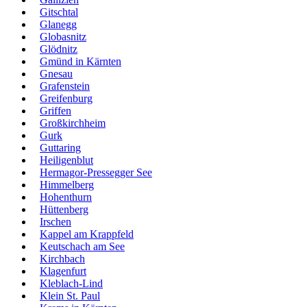
Gitschtal
Glanegg
Globasnitz
Glödnitz
Gmünd in Kärnten
Gnesau
Grafenstein
Greifenburg
Griffen
Großkirchheim
Gurk
Guttaring
Heiligenblut
Hermagor-Pressegger See
Himmelberg
Hohenthurn
Hüttenberg
Irschen
Kappel am Krappfeld
Keutschach am See
Kirchbach
Klagenfurt
Kleblach-Lind
Klein St. Paul