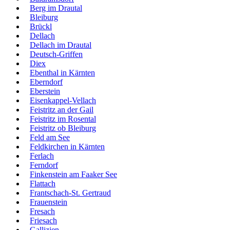
Berg im Drautal
Bleiburg
Brückl
Dellach
Dellach im Drautal
Deutsch-Griffen
Diex
Ebenthal in Kärnten
Eberndorf
Eberstein
Eisenkappel-Vellach
Feistritz an der Gail
Feistritz im Rosental
Feistritz ob Bleiburg
Feld am See
Feldkirchen in Kärnten
Ferlach
Ferndorf
Finkenstein am Faaker See
Flattach
Frantschach-St. Gertraud
Frauenstein
Fresach
Friesach
Gallizien