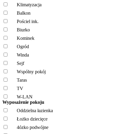
Klimatyzacja
Balkon
Pościel ink.
Biurko
Kominek
Ogród
Winda
Sejf
Wspólny pokój
Taras
TV
W-LAN
Wyposażenie pokoju
Oddzielna łazienka
Łożko dziecięce
4ózko podwójne