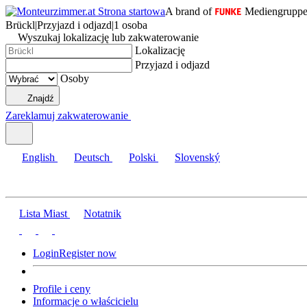
A brand of
Mediengrupp
Brückl
|
Przyjazd i odjazd
|
1 osoba
Wyszukaj lokalizację lub zakwaterowanie
Lokalizację
Przyjazd i odjazd
Osoby
Znajdź
Zareklamuj zakwaterowanie
English
Deutsch
Polski
Slovenský
Lista Miast
Notatnik
Login
Register now
Profile i ceny
Informacje o właścicielu