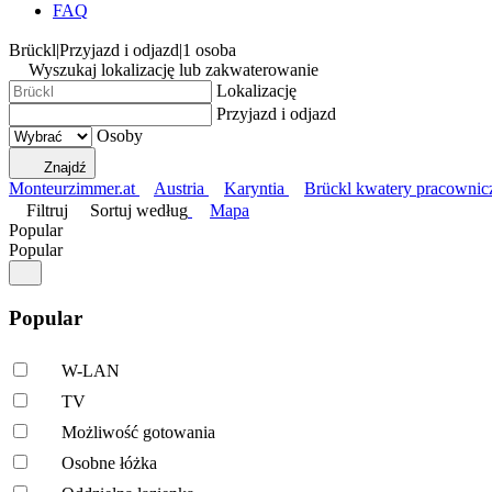
FAQ
Brückl
|
Przyjazd i odjazd
|
1 osoba
Wyszukaj lokalizację lub zakwaterowanie
Lokalizację
Przyjazd i odjazd
Osoby
Znajdź
Monteurzimmer.at
Austria
Karyntia
Brückl kwatery pracownic
Filtruj
Sortuj według
Mapa
Popular
Popular
Popular
W-LAN
TV
Możliwość gotowania
Osobne łóżka