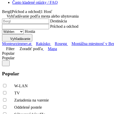
Často kladené otázky / FAQ
Bergl
|
Príchod a odchod
|
1 Hosť
Vyhľadávanie podľa mesta alebo ubytovania
Destinácia
Príchod a odchod
Hostia
Vyhľadávanie
Monteurzimmer.at
Rakúsko
Rosegg
Montážna miestnosť v Ber
Filter
Zoradiť podľa
Mapa
Popular
Popular
Popular
W-LAN
TV
Zariadenia na varenie
Oddelené postele