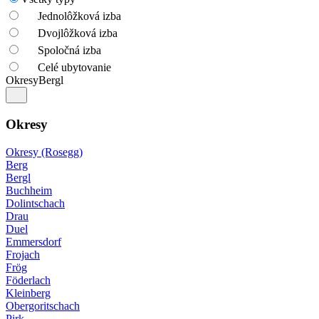
Jednolôžková izba
Dvojlôžková izba
Spoločná izba
Celé ubytovanie
Okresy
Bergl
Okresy
Okresy (Rosegg)
Berg
Bergl
Buchheim
Dolintschach
Drau
Duel
Emmersdorf
Frojach
Frög
Föderlach
Kleinberg
Obergoritschach
Pirk