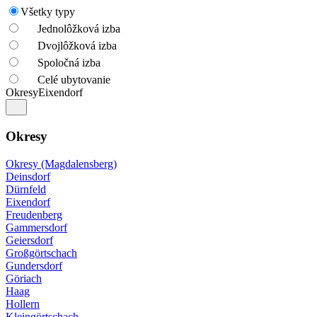
Všetky typy
Jednolôžková izba
Dvojlôžková izba
Spoločná izba
Celé ubytovanie
Okresy
Eixendorf
Okresy
Okresy (Magdalensberg)
Deinsdorf
Dürnfeld
Eixendorf
Freudenberg
Gammersdorf
Geiersdorf
Großgörtschach
Gundersdorf
Göriach
Haag
Hollern
Kleingörtschach