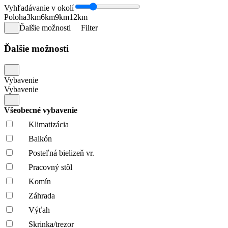
Vyhľadávanie v okolí
Poloha
3km
6km
9km
12km
Ďalšie možnosti
Filter
Ďalšie možnosti
Vybavenie
Vybavenie
Všeobecné vybavenie
Klimatizácia
Balkón
Posteľná bielizeň vr.
Pracovný stôl
Komín
Záhrada
Výťah
Skrinka/trezor