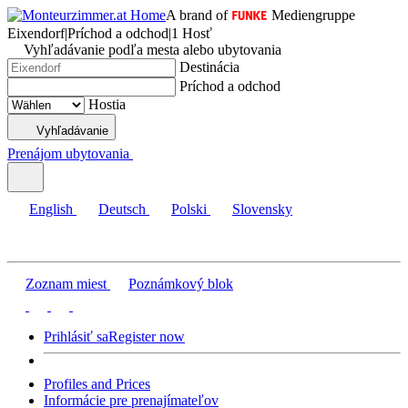
A brand of
Mediengruppe
Eixendorf
|
Príchod a odchod
|
1 Hosť
Vyhľadávanie podľa mesta alebo ubytovania
Destinácia
Príchod a odchod
Hostia
Vyhľadávanie
Prenájom ubytovania
English
Deutsch
Polski
Slovensky
Zoznam miest
Poznámkový blok
Prihlásiť sa
Register now
Profiles and Prices
Informácie pre prenajímateľov