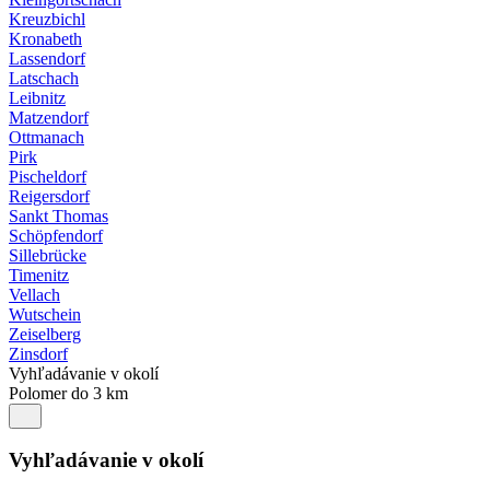
Kreuzbichl
Kronabeth
Lassendorf
Latschach
Leibnitz
Matzendorf
Ottmanach
Pirk
Pischeldorf
Reigersdorf
Sankt Thomas
Schöpfendorf
Sillebrücke
Timenitz
Vellach
Wutschein
Zeiselberg
Zinsdorf
Vyhľadávanie v okolí
Polomer do 3 km
Vyhľadávanie v okolí