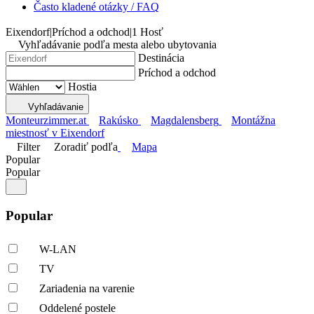
Často kladené otázky / FAQ
Eixendorf
|
Príchod a odchod
|
1 Hosť
Vyhľadávanie podľa mesta alebo ubytovania
Destinácia
Príchod a odchod
Hostia
Vyhľadávanie
Monteurzimmer.at
Rakúsko
Magdalensberg
Montážna
miestnosť v Eixendorf
Filter
Zoradiť podľa
Mapa
Popular
Popular
Popular
W-LAN
TV
Zariadenia na varenie
Oddelené postele