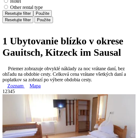
Hotel
Other rental type
Resetujte filter
Použite
Resetujte filter
Použite
1 Ubytovanie blízko v okrese
Gauitsch, Kitzeck im Sausal
Priemer zobrazuje obvyklé náklady za noc vrátane daní, bez
ohľadu na obdobie cesty. Celková cena vrátane všetkých daní a
poplatkov sa zobrazí po výbere obdobia cesty.
Zoznam
Mapa
1
2
3
4
5