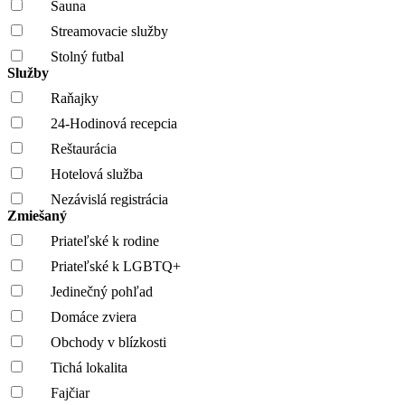
Sauna
Streamovacie služby
Stolný futbal
Služby
Raňajky
24-Hodinová recepcia
Reštaurácia
Hotelová služba
Nezávislá registrácia
Zmiešaný
Priateľské k rodine
Priateľské k LGBTQ+
Jedinečný pohľad
Domáce zviera
Obchody v blízkosti
Tichá lokalita
Fajčiar