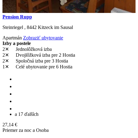
Pension Rupp
Steinriegel ,
8442
Kitzeck im Sausal
Apartmán
Zobraziť ubytovanie
Izby a postele
2✕
Jednolôžková izba
2✕
Dvojlôžková izba
pre 2 Hostia
2✕
Spoločná izba
pre 3 Hostia
1✕
Celé ubytovanie
pre 6 Hostia
a 17 ďalších
27,14 €
Priemer za noc a Osoba