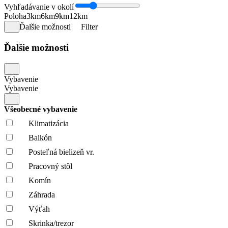
Vyhľadávanie v okolí
Poloha
3km
6km
9km
12km
Ďalšie možnosti
Filter
Ďalšie možnosti
Vybavenie
Vybavenie
Všeobecné vybavenie
Klimatizácia
Balkón
Posteľná bielizeň vr.
Pracovný stôl
Komín
Záhrada
Výťah
Skrinka/trezor