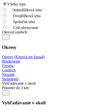
Všetky typy
Jednolôžková izba
Dvojlôžková izba
Spoločná izba
Celé ubytovanie
Okresy
Gauitsch
Okresy
Okresy (Kitzeck im Sausal)
Brudersegg
Fresing
Gauitsch
Neurath
Steinriegel
Vyhľadávanie v okolí
Polomer do 3 km
Vyhľadávanie v okolí