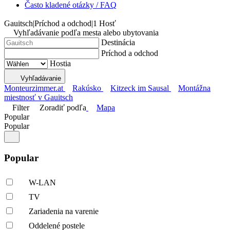
Často kladené otázky / FAQ
Gauitsch
|
Príchod a odchod
|
1 Hosť
Vyhľadávanie podľa mesta alebo ubytovania
Destinácia
Príchod a odchod
Hostia
Vyhľadávanie
Monteurzimmer.at
Rakúsko
Kitzeck im Sausal
Montážna
miestnosť v Gauitsch
Filter
Zoradiť podľa
Mapa
Popular
Popular
Popular
W-LAN
TV
Zariadenia na varenie
Oddelené postele