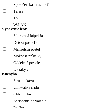
Spoločenská miestnosť
Terasa
TV
W-LAN
Vybavenie izby
Súkromná kúpeľňa
Detská postieľka
Manželská posteľ
Možnosť prístelky
Oddelené postele
Uteráky vr.
Kuchyňa
Stroj na kávu
Umývačka riadu
Chladnička
Zariadenia na varenie
Práčka