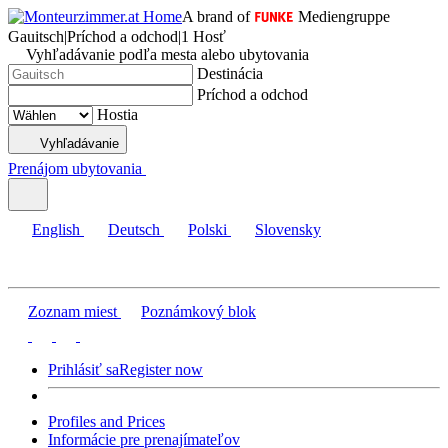
A brand of
Mediengruppe
Gauitsch
|
Príchod a odchod
|
1 Hosť
Vyhľadávanie podľa mesta alebo ubytovania
Destinácia
Príchod a odchod
Hostia
Vyhľadávanie
Prenájom ubytovania
English
Deutsch
Polski
Slovensky
Zoznam miest
Poznámkový blok
Prihlásiť sa
Register now
Profiles and Prices
Informácie pre prenajímateľov