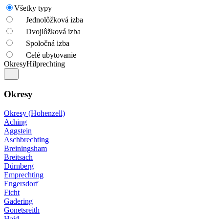
Všetky typy
Jednolôžková izba
Dvojlôžková izba
Spoločná izba
Celé ubytovanie
Okresy
Hilprechting
Okresy
Okresy (Hohenzell)
Aching
Aggstein
Aschbrechting
Breiningsham
Breitsach
Dürnberg
Emprechting
Engersdorf
Ficht
Gadering
Gonetsreith
Haid