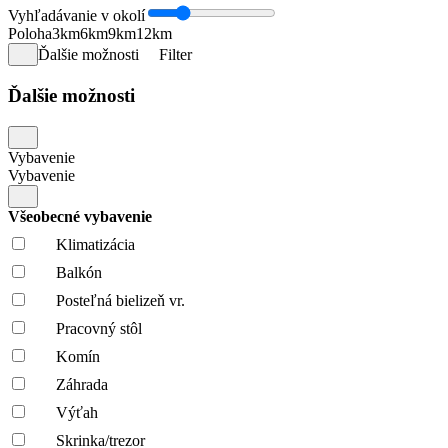
Vyhľadávanie v okolí
Poloha
3km
6km
9km
12km
Ďalšie možnosti
Filter
Ďalšie možnosti
Vybavenie
Vybavenie
Všeobecné vybavenie
Klimatizácia
Balkón
Posteľná bielizeň vr.
Pracovný stôl
Komín
Záhrada
Výťah
Skrinka/trezor