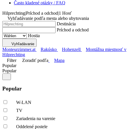
Často kladené otázky / FAQ
Hilprechting
|
Príchod a odchod
|
1 Hosť
Vyhľadávanie podľa mesta alebo ubytovania
Destinácia
Príchod a odchod
Hostia
Vyhľadávanie
Monteurzimmer.at
Rakúsko
Hohenzell
Montážna miestnosť v
Hilprechting
Filter
Zoradiť podľa
Mapa
Popular
Popular
Popular
W-LAN
TV
Zariadenia na varenie
Oddelené postele