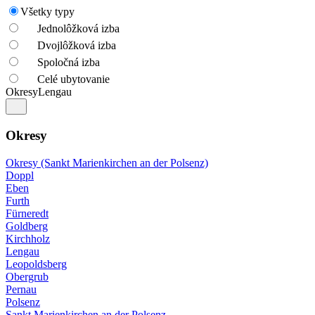
Všetky typy
Jednolôžková izba
Dvojlôžková izba
Spoločná izba
Celé ubytovanie
Okresy
Lengau
Okresy
Okresy (Sankt Marienkirchen an der Polsenz)
Doppl
Eben
Furth
Fürneredt
Goldberg
Kirchholz
Lengau
Leopoldsberg
Obergrub
Pernau
Polsenz
Sankt Marienkirchen an der Polsenz