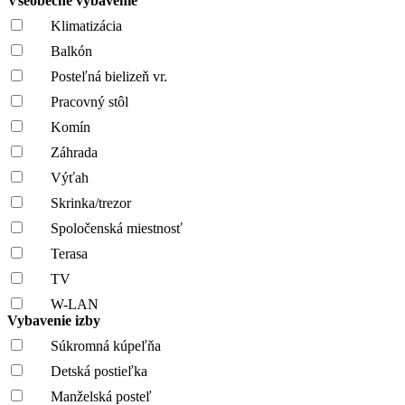
Všeobecné vybavenie
Klimatizácia
Balkón
Posteľná bielizeň vr.
Pracovný stôl
Komín
Záhrada
Výťah
Skrinka/trezor
Spoločenská miestnosť
Terasa
TV
W-LAN
Vybavenie izby
Súkromná kúpeľňa
Detská postieľka
Manželská posteľ