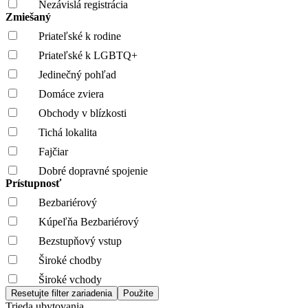
Nezávislá registrácia
Zmiešaný
Priateľské k rodine
Priateľské k LGBTQ+
Jedinečný pohľad
Domáce zviera
Obchody v blízkosti
Tichá lokalita
Fajčiar
Dobré dopravné spojenie
Prístupnosť
Bezbariérový
Kúpeľňa Bezbariérový
Bezstupňový vstup
Široké chodby
Široké vchody
Trieda ubytovania