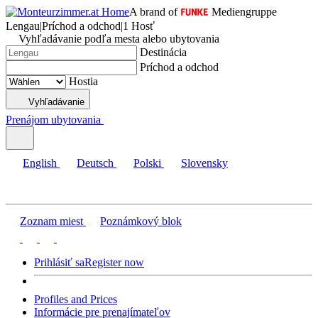
A brand of
Mediengruppe
Lengau
|
Príchod a odchod
|
1 Hosť
Vyhľadávanie podľa mesta alebo ubytovania
Destinácia
Príchod a odchod
Hostia
Vyhľadávanie
Prenájom ubytovania
English
Deutsch
Polski
Slovensky
Zoznam miest
Poznámkový blok
Prihlásiť sa
Register now
Profiles and Prices
Informácie pre prenajímateľov