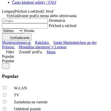
Často kladené otázky / FAQ
Lengau
|
Príchod a odchod
|
1 Hosť
Vyhľadávanie podľa mesta alebo ubytovania
Destinácia
Príchod a odchod
Hostia
Vyhľadávanie
Monteurzimmer.at
Rakúsko
Sankt Marienkirchen an der
Polsenz
Montážna miestnosť v Lengau
Filter
Zoradiť podľa
Mapa
Popular
Popular
Popular
W-LAN
TV
Zariadenia na varenie
Oddelené postele