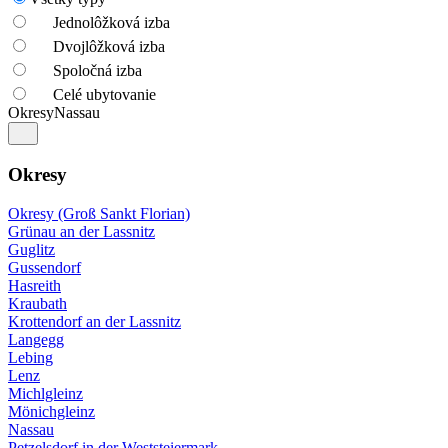
Jednolôžková izba
Dvojlôžková izba
Spoločná izba
Celé ubytovanie
Okresy
Nassau
Okresy
Okresy (Groß Sankt Florian)
Grünau an der Lassnitz
Guglitz
Gussendorf
Hasreith
Kraubath
Krottendorf an der Lassnitz
Langegg
Lebing
Lenz
Michlgleinz
Mönichgleinz
Nassau
Petzelsdorf in der Weststeiermark