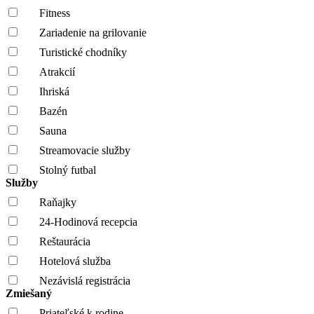
Fitness
Zariadenie na grilovanie
Turistické chodníky
Atrakcií
Ihriská
Bazén
Sauna
Streamovacie služby
Stolný futbal
Služby
Raňajky
24-Hodinová recepcia
Reštaurácia
Hotelová služba
Nezávislá registrácia
Zmiešaný
Priateľské k rodine