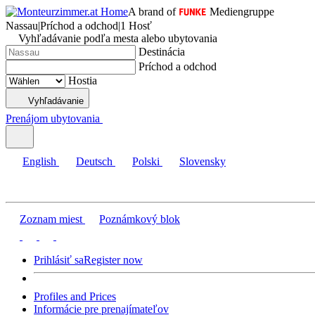
A brand of
Mediengruppe
Nassau
|
Príchod a odchod
|
1 Hosť
Vyhľadávanie podľa mesta alebo ubytovania
Destinácia
Príchod a odchod
Hostia
Vyhľadávanie
Prenájom ubytovania
English
Deutsch
Polski
Slovensky
Zoznam miest
Poznámkový blok
Prihlásiť sa
Register now
Profiles and Prices
Informácie pre prenajímateľov