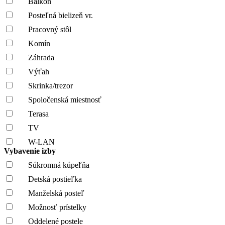
Balkón
Posteľná bielizeň vr.
Pracovný stôl
Komín
Záhrada
Výťah
Skrinka/trezor
Spoločenská miestnosť
Terasa
TV
W-LAN
Vybavenie izby
Súkromná kúpeľňa
Detská postieľka
Manželská posteľ
Možnosť prístelky
Oddelené postele