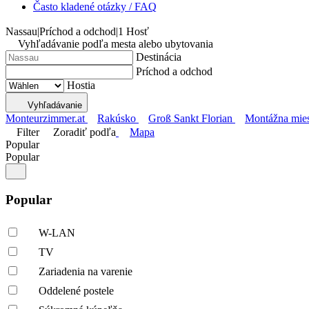
Často kladené otázky / FAQ
Nassau
|
Príchod a odchod
|
1 Hosť
Vyhľadávanie podľa mesta alebo ubytovania
Destinácia
Príchod a odchod
Hostia
Vyhľadávanie
Monteurzimmer.at
Rakúsko
Groß Sankt Florian
Montážna mies
Filter
Zoradiť podľa
Mapa
Popular
Popular
Popular
W-LAN
TV
Zariadenia na varenie
Oddelené postele