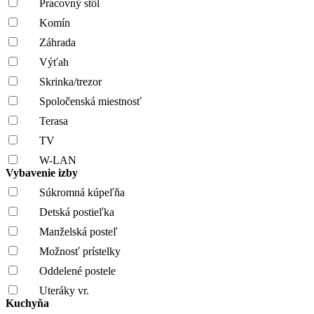
Pracovný stôl
Komín
Záhrada
Výťah
Skrinka/trezor
Spoločenská miestnosť
Terasa
TV
W-LAN
Vybavenie izby
Súkromná kúpeľňa
Detská postieľka
Manželská posteľ
Možnosť prístelky
Oddelené postele
Uteráky vr.
Kuchyňa