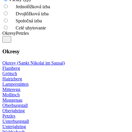
Jednolôžková izba
Dvojlôžková izba
Spoločná izba
Celé ubytovanie
Okresy
Petzles
Okresy
Okresy (Sankt Nikolai im Sausal)
Flamberg
Grötsch
Hairizberg
Lamperstätten
Mitteregg
Mollitsch
Muggenau
Oberburgstall
Oberjahring
Petzles
Unterburgstall
Unterjahring
Waldschach