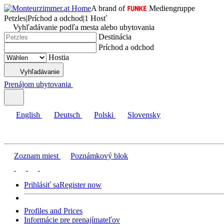
A brand of
Mediengruppe
Petzles
|
Príchod a odchod
|
1 Hosť
Vyhľadávanie podľa mesta alebo ubytovania
Destinácia
Príchod a odchod
Hostia
Vyhľadávanie
Prenájom ubytovania
English
Deutsch
Polski
Slovensky
Zoznam miest
Poznámkový blok
Prihlásiť sa
Register now
Profiles and Prices
Informácie pre prenajímateľov