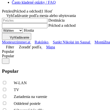
Často kladené otázky / FAQ
Petzles
|
Príchod a odchod
|
1 Hosť
Vyhľadávanie podľa mesta alebo ubytovania
Destinácia
Príchod a odchod
Hostia
Vyhľadávanie
Monteurzimmer.at
Rakúsko
Sankt Nikolai im Sausal
Montážna 
Filter
Zoradiť podľa
Mapa
Popular
Popular
Popular
W-LAN
TV
Zariadenia na varenie
Oddelené postele