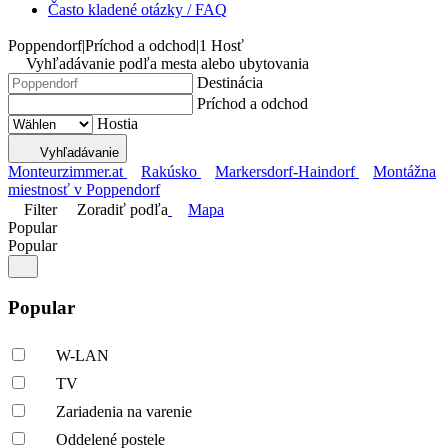
Často kladené otázky / FAQ
Poppendorf
|
Príchod a odchod
|
1 Hosť
Vyhľadávanie podľa mesta alebo ubytovania
Destinácia
Príchod a odchod
Hostia
Vyhľadávanie
Monteurzimmer.at
Rakúsko
Markersdorf-Haindorf
Montážna
miestnosť v Poppendorf
Filter
Zoradiť podľa
Mapa
Popular
Popular
Popular
W-LAN
TV
Zariadenia na varenie
Oddelené postele