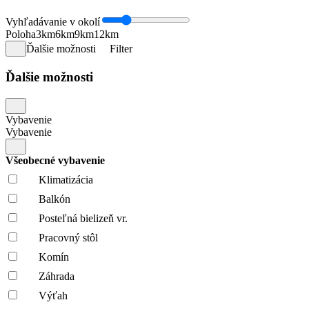
Vyhľadávanie v okolí
Poloha
3km
6km
9km
12km
Ďalšie možnosti
Filter
Ďalšie možnosti
Vybavenie
Vybavenie
Všeobecné vybavenie
Klimatizácia
Balkón
Posteľná bielizeň vr.
Pracovný stôl
Komín
Záhrada
Výťah