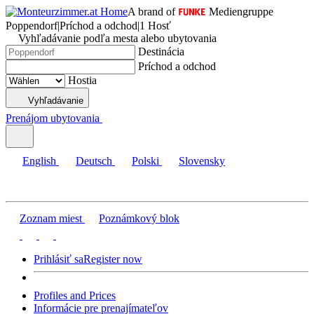
A brand of
Mediengruppe
Poppendorf
|
Príchod a odchod
|
1 Hosť
Vyhľadávanie podľa mesta alebo ubytovania
Destinácia
Príchod a odchod
Hostia
Vyhľadávanie
Prenájom ubytovania
English
Deutsch
Polski
Slovensky
Zoznam miest
Poznámkový blok
Prihlásiť sa
Register now
Profiles and Prices
Informácie pre prenajímateľov