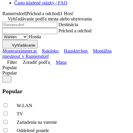
Často kladené otázky / FAQ
Rannersdorf
|
Príchod a odchod
|
1 Hosť
Vyhľadávanie podľa mesta alebo ubytovania
Destinácia
Príchod a odchod
Hostia
Vyhľadávanie
Monteurzimmer.at
Rakúsko
Hauskirchen
Montážna
miestnosť v Rannersdorf
Filter
Zoradiť podľa
Mapa
Popular
Popular
Popular
W-LAN
TV
Zariadenia na varenie
Oddelené postele