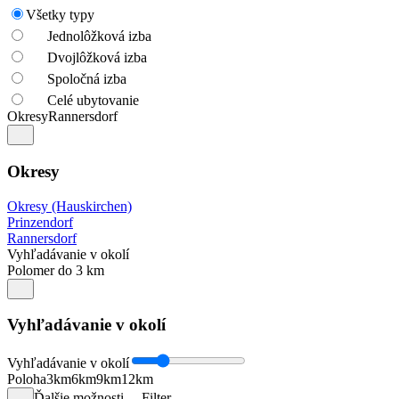
Všetky typy
Jednolôžková izba
Dvojlôžková izba
Spoločná izba
Celé ubytovanie
Okresy
Rannersdorf
Okresy
Okresy (Hauskirchen)
Prinzendorf
Rannersdorf
Vyhľadávanie v okolí
Polomer do 3 km
Vyhľadávanie v okolí
Vyhľadávanie v okolí
Poloha
3km
6km
9km
12km
Ďalšie možnosti
Filter