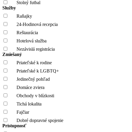
Stolný futbal
Služby
Raňajky
24-Hodinová recepcia
Reštaurácia
Hotelová služba
Nezávislá registrácia
Zmiešaný
Priateľské k rodine
Priateľské k LGBTQ+
Jedinečný pohľad
Domáce zviera
Obchody v blízkosti
Tichá lokalita
Fajčiar
Dobré dopravné spojenie
Prístupnosť