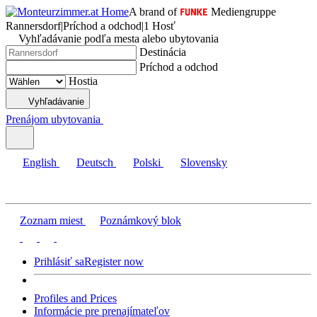
A brand of
Mediengruppe
Rannersdorf
|
Príchod a odchod
|
1 Hosť
Vyhľadávanie podľa mesta alebo ubytovania
Destinácia
Príchod a odchod
Hostia
Vyhľadávanie
Prenájom ubytovania
English
Deutsch
Polski
Slovensky
Zoznam miest
Poznámkový blok
Prihlásiť sa
Register now
Profiles and Prices
Informácie pre prenajímateľov