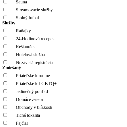
Sauna
Streamovacie služby
Stolný futbal
Služby
Raňajky
24-Hodinová recepcia
Reštaurácia
Hotelová služba
Nezávislá registrácia
Zmiešaný
Priateľské k rodine
Priateľské k LGBTQ+
Jedinečný pohľad
Domáce zviera
Obchody v blízkosti
Tichá lokalita
Fajčiar