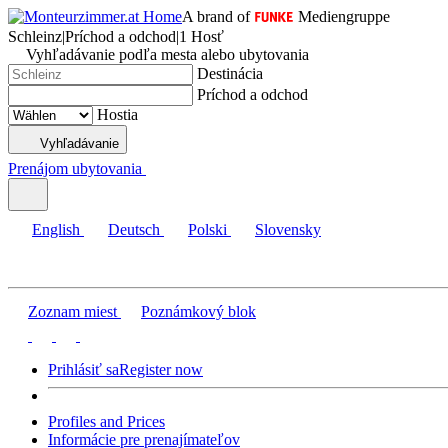
A brand of
Mediengruppe
Schleinz
|
Príchod a odchod
|
1 Hosť
Vyhľadávanie podľa mesta alebo ubytovania
Destinácia
Príchod a odchod
Hostia
Vyhľadávanie
Prenájom ubytovania
English
Deutsch
Polski
Slovensky
Zoznam miest
Poznámkový blok
Prihlásiť sa
Register now
Profiles and Prices
Informácie pre prenajímateľov