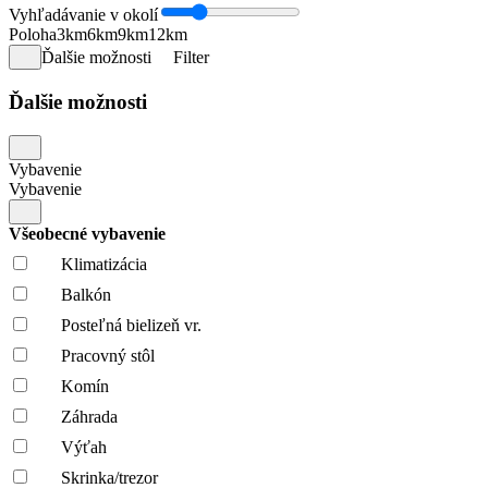
Vyhľadávanie v okolí
Poloha
3km
6km
9km
12km
Ďalšie možnosti
Filter
Ďalšie možnosti
Vybavenie
Vybavenie
Všeobecné vybavenie
Klimatizácia
Balkón
Posteľná bielizeň vr.
Pracovný stôl
Komín
Záhrada
Výťah
Skrinka/trezor