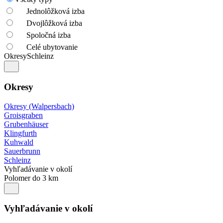
Jednolôžková izba
Dvojlôžková izba
Spoločná izba
Celé ubytovanie
Okresy
Schleinz
Okresy
Okresy (Walpersbach)
Groisgraben
Grubenhäuser
Klingfurth
Kuhwald
Sauerbrunn
Schleinz
Vyhľadávanie v okolí
Polomer do 3 km
Vyhľadávanie v okolí