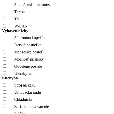
Spoločenská miestnosť
Terasa
TV
W-LAN
Vybavenie izby
Súkromná kúpeľňa
Detská postieľka
Manželská posteľ
Možnosť prístelky
Oddelené postele
Uteráky vr.
Kuchyňa
Stroj na kávu
Umývačka riadu
Chladnička
Zariadenia na varenie
Práčka