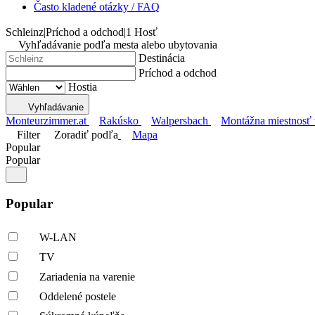
Často kladené otázky / FAQ
Schleinz
|
Príchod a odchod
|
1 Hosť
Vyhľadávanie podľa mesta alebo ubytovania
Destinácia
Príchod a odchod
Hostia
Vyhľadávanie
Monteurzimmer.at
Rakúsko
Walpersbach
Montážna miestnosť 
Filter
Zoradiť podľa
Mapa
Popular
Popular
Popular
W-LAN
TV
Zariadenia na varenie
Oddelené postele