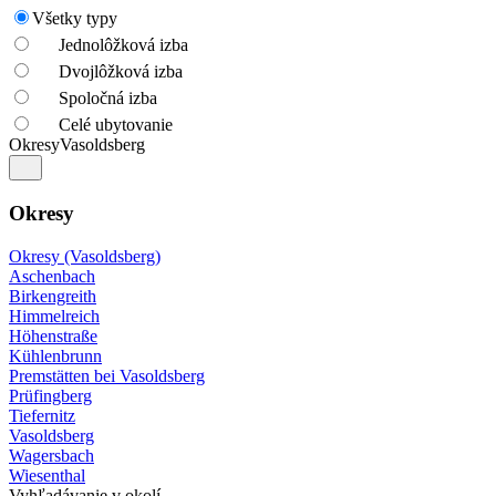
Všetky typy
Jednolôžková izba
Dvojlôžková izba
Spoločná izba
Celé ubytovanie
Okresy
Vasoldsberg
Okresy
Okresy (Vasoldsberg)
Aschenbach
Birkengreith
Himmelreich
Höhenstraße
Kühlenbrunn
Premstätten bei Vasoldsberg
Prüfingberg
Tiefernitz
Vasoldsberg
Wagersbach
Wiesenthal
Vyhľadávanie v okolí