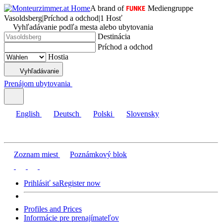
A brand of
Mediengruppe
Vasoldsberg
|
Príchod a odchod
|
1 Hosť
Vyhľadávanie podľa mesta alebo ubytovania
Destinácia
Príchod a odchod
Hostia
Vyhľadávanie
Prenájom ubytovania
English
Deutsch
Polski
Slovensky
Zoznam miest
Poznámkový blok
Prihlásiť sa
Register now
Profiles and Prices
Informácie pre prenajímateľov