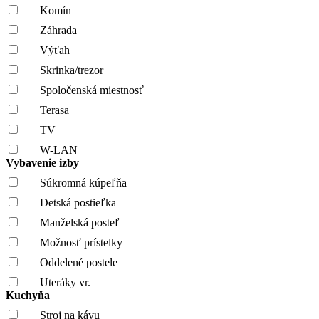
Komín
Záhrada
Výťah
Skrinka/trezor
Spoločenská miestnosť
Terasa
TV
W-LAN
Vybavenie izby
Súkromná kúpeľňa
Detská postieľka
Manželská posteľ
Možnosť prístelky
Oddelené postele
Uteráky vr.
Kuchyňa
Stroj na kávu