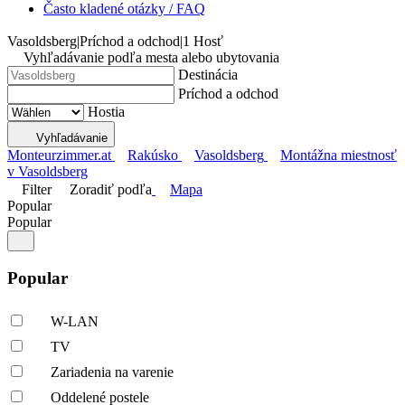
Často kladené otázky / FAQ
Vasoldsberg
|
Príchod a odchod
|
1 Hosť
Vyhľadávanie podľa mesta alebo ubytovania
Destinácia
Príchod a odchod
Hostia
Vyhľadávanie
Monteurzimmer.at
Rakúsko
Vasoldsberg
Montážna miestnosť
v Vasoldsberg
Filter
Zoradiť podľa
Mapa
Popular
Popular
Popular
W-LAN
TV
Zariadenia na varenie
Oddelené postele