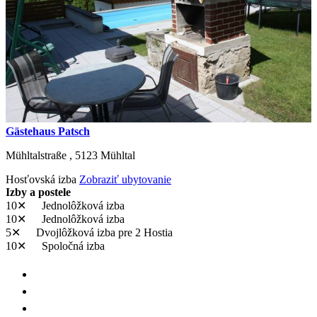
Gästehaus Patsch
Mühltalstraße ,
5123
Mühltal
Hosťovská izba
Zobraziť ubytovanie
Izby a postele
10✕
Jednolôžková izba
10✕
Jednolôžková izba
5✕
Dvojlôžková izba
pre 2 Hostia
10✕
Spoločná izba