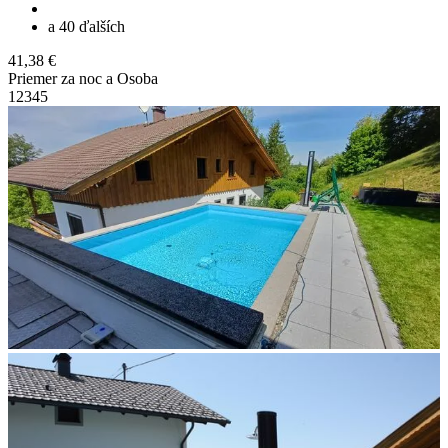
a 40 ďalších
41,38 €
Priemer za noc a Osoba
1
2
3
4
5