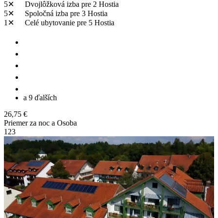
5✕
Dvojlôžková izba
pre 2 Hostia
5✕
Spoločná izba
pre 3 Hostia
1✕
Celé ubytovanie
pre 5 Hostia
a 9 ďalších
26,75 €
Priemer za noc a Osoba
1
2
3