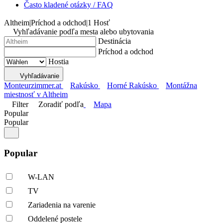
Často kladené otázky / FAQ
Altheim
|
Príchod a odchod
|
1 Hosť
Vyhľadávanie podľa mesta alebo ubytovania
Destinácia
Príchod a odchod
Hostia
Vyhľadávanie
Monteurzimmer.at
Rakúsko
Horné Rakúsko
Montážna
miestnosť v Altheim
Filter
Zoradiť podľa
Mapa
Popular
Popular
Popular
W-LAN
TV
Zariadenia na varenie
Oddelené postele