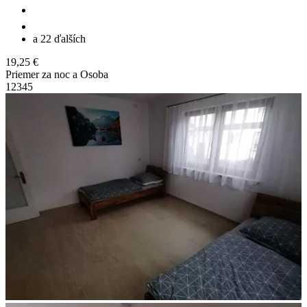
a 22 ďalších
19,25 €
Priemer za noc a Osoba
1
2
3
4
5