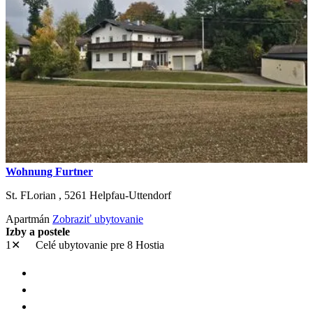
Wohnung Furtner
St. FLorian ,
5261
Helpfau-Uttendorf
Apartmán
Zobraziť ubytovanie
Izby a postele
1✕
Celé ubytovanie
pre 8 Hostia