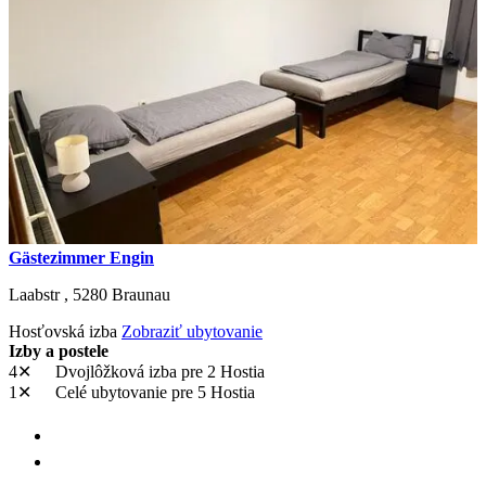
Gästezimmer Engin
Laabstr ,
5280
Braunau
Hosťovská izba
Zobraziť ubytovanie
Izby a postele
4✕
Dvojlôžková izba
pre 2 Hostia
1✕
Celé ubytovanie
pre 5 Hostia