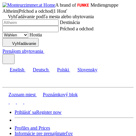
A brand of
Mediengruppe
Altheim
|
Príchod a odchod
|
1 Hosť
Vyhľadávanie podľa mesta alebo ubytovania
Destinácia
Príchod a odchod
Hostia
Vyhľadávanie
Prenájom ubytovania
English
Deutsch
Polski
Slovensky
Zoznam miest
Poznámkový blok
Prihlásiť sa
Register now
Profiles and Prices
Informácie pre prenajímateľov