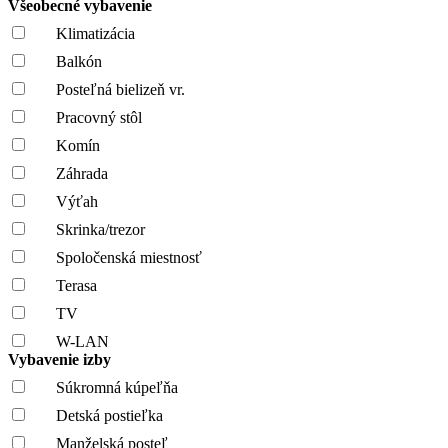
Všeobecné vybavenie
Klimatizácia
Balkón
Posteľná bielizeň vr.
Pracovný stôl
Komín
Záhrada
Výťah
Skrinka/trezor
Spoločenská miestnosť
Terasa
TV
W-LAN
Vybavenie izby
Súkromná kúpeľňa
Detská postieľka
Manželská posteľ