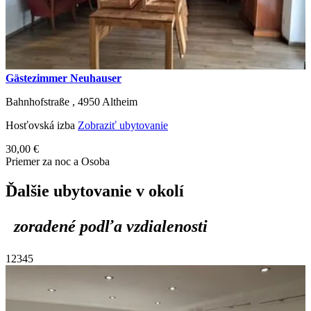
Gästezimmer Neuhauser
Bahnhofstraße ,
4950
Altheim
Hosťovská izba
Zobraziť ubytovanie
30,00 €
Priemer za noc a Osoba
Ďalšie ubytovanie v okolí
zoradené podľa vzdialenosti
1
2
3
4
5