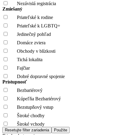
Nezávislá registrácia
Zmiešaný
Priateľské k rodine
Priateľské k LGBTQ+
Jedinečný pohľad
Domáce zviera
Obchody v blízkosti
Tichá lokalita
Fajčiar
Dobré dopravné spojenie
Prístupnosť
Bezbariérový
Kúpeľňa Bezbariérový
Bezstupňový vstup
Široké chodby
Široké vchody