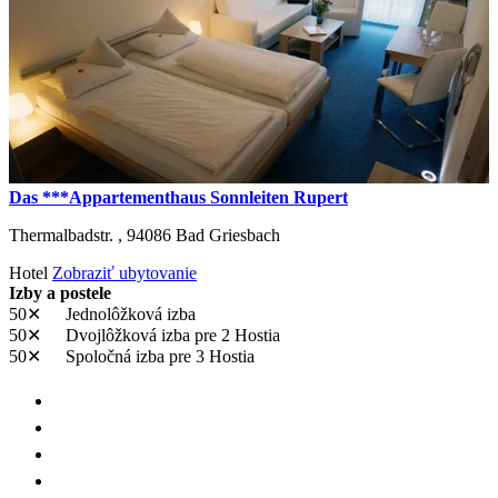
Das ***Appartementhaus Sonnleiten Rupert
Thermalbadstr. ,
94086
Bad Griesbach
Hotel
Zobraziť ubytovanie
Izby a postele
50✕
Jednolôžková izba
50✕
Dvojlôžková izba
pre 2 Hostia
50✕
Spoločná izba
pre 3 Hostia