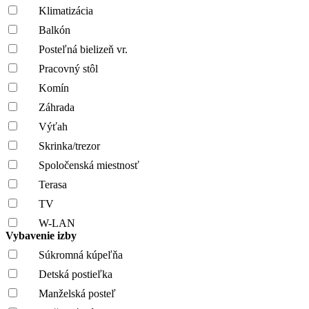
Klimatizácia
Balkón
Posteľná bielizeň vr.
Pracovný stôl
Komín
Záhrada
Výťah
Skrinka/trezor
Spoločenská miestnosť
Terasa
TV
W-LAN
Vybavenie izby
Súkromná kúpeľňa
Detská postieľka
Manželská posteľ