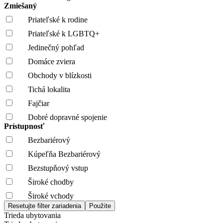
Zmiešaný
Priateľské k rodine
Priateľské k LGBTQ+
Jedinečný pohľad
Domáce zviera
Obchody v blízkosti
Tichá lokalita
Fajčiar
Dobré dopravné spojenie
Prístupnosť
Bezbariérový
Kúpeľňa Bezbariérový
Bezstupňový vstup
Široké chodby
Široké vchody
Trieda ubytovania