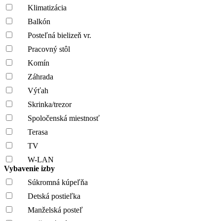
Klimatizácia
Balkón
Posteľná bielizeň vr.
Pracovný stôl
Komín
Záhrada
Výťah
Skrinka/trezor
Spoločenská miestnosť
Terasa
TV
W-LAN
Vybavenie izby
Súkromná kúpeľňa
Detská postieľka
Manželská posteľ