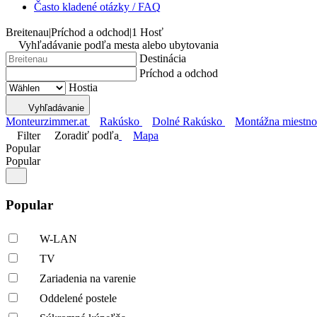
Často kladené otázky / FAQ
Breitenau
|
Príchod a odchod
|
1 Hosť
Vyhľadávanie podľa mesta alebo ubytovania
Destinácia
Príchod a odchod
Hostia
Vyhľadávanie
Monteurzimmer.at
Rakúsko
Dolné Rakúsko
Montážna miestno
Filter
Zoradiť podľa
Mapa
Popular
Popular
Popular
W-LAN
TV
Zariadenia na varenie
Oddelené postele