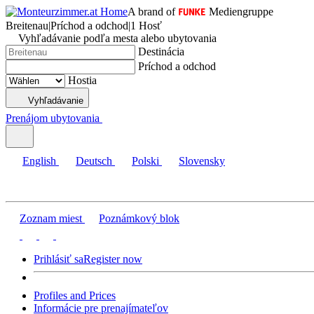
A brand of
Mediengruppe
Breitenau
|
Príchod a odchod
|
1 Hosť
Vyhľadávanie podľa mesta alebo ubytovania
Destinácia
Príchod a odchod
Hostia
Vyhľadávanie
Prenájom ubytovania
English
Deutsch
Polski
Slovensky
Zoznam miest
Poznámkový blok
Prihlásiť sa
Register now
Profiles and Prices
Informácie pre prenajímateľov