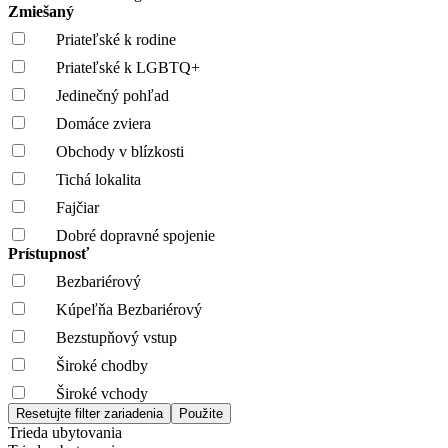
Zmiešaný
Priateľské k rodine
Priateľské k LGBTQ+
Jedinečný pohľad
Domáce zviera
Obchody v blízkosti
Tichá lokalita
Fajčiar
Dobré dopravné spojenie
Prístupnosť
Bezbariérový
Kúpeľňa Bezbariérový
Bezstupňový vstup
Široké chodby
Široké vchody
Trieda ubytovania