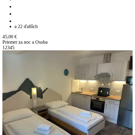
a 22 ďalších
45,00 €
Priemer za noc a Osoba
1
2
3
4
5