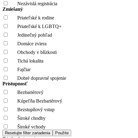
Nezávislá registrácia
Zmiešaný
Priateľské k rodine
Priateľské k LGBTQ+
Jedinečný pohľad
Domáce zviera
Obchody v blízkosti
Tichá lokalita
Fajčiar
Dobré dopravné spojenie
Prístupnosť
Bezbariérový
Kúpeľňa Bezbariérový
Bezstupňový vstup
Široké chodby
Široké vchody