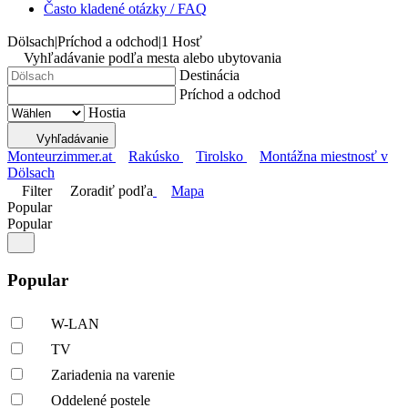
Často kladené otázky / FAQ
Dölsach
|
Príchod a odchod
|
1 Hosť
Vyhľadávanie podľa mesta alebo ubytovania
Destinácia
Príchod a odchod
Hostia
Vyhľadávanie
Monteurzimmer.at
Rakúsko
Tirolsko
Montážna miestnosť v
Dölsach
Filter
Zoradiť podľa
Mapa
Popular
Popular
Popular
W-LAN
TV
Zariadenia na varenie
Oddelené postele