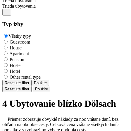
Trieda ubytovania
Trieda ubytovania
Typ izby
Všetky typy
Guestroom
House
Apartment
Pension
Hostel
Hotel
Other rental type
Resetujte filter
Použite
Resetujte filter
Použite
4 Ubytovanie blízko Dölsach
Priemer zobrazuje obvyklé náklady za noc vrátane daní, bez
ohľadu na obdobie cesty. Celková cena vrátane všetkých daní a
poplatkov sa zobrazí po výbere obdobia cesty.