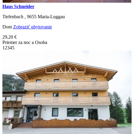
Haus Schneider
Tiefenbach ,
9655
Maria-Luggau
Dom
Zobraziť ubytovanie
29,20 €
Priemer za noc a Osoba
1
2
3
4
5