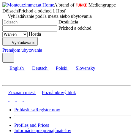
A brand of
Mediengruppe
Dölsach
|
Príchod a odchod
|
1 Hosť
Vyhľadávanie podľa mesta alebo ubytovania
Destinácia
Príchod a odchod
Hostia
Vyhľadávanie
Prenájom ubytovania
English
Deutsch
Polski
Slovensky
Zoznam miest
Poznámkový blok
Prihlásiť sa
Register now
Profiles and Prices
Informácie pre prenajímateľov