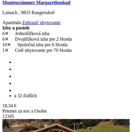
Monteurzimmer Margarethenbad
Lainach ,
9833
Rangersdorf
Apartmán
Zobraziť ubytovanie
Izby a postele
6✕
Jednolôžková izba
6✕
Dvojlôžková izba
pre 2 Hostia
10✕
Spoločná izba
pre 6 Hostia
1✕
Celé ubytovanie
pre 70 Hostia
a 32 ďalších
18,34 €
Priemer za noc a Osoba
1
2
3
4
5