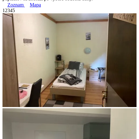
Zoznam
Mapa
1
2
3
4
5