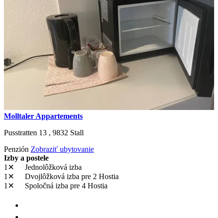
Molltaler Appartements
Pusstratten 13 ,
9832
Stall
Penzión
Zobraziť ubytovanie
Izby a postele
1✕
Jednolôžková izba
1✕
Dvojlôžková izba
pre 2 Hostia
1✕
Spoločná izba
pre 4 Hostia