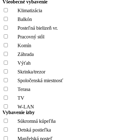
Všeobecné vybavenie
Klimatizácia
Balkón
Posteľná bielizeň vr.
Pracovný stôl
Komín
Záhrada
Výťah
Skrinka/trezor
Spoločenská miestnosť
Terasa
TV
W-LAN
Vybavenie izby
Súkromná kúpeľňa
Detská postieľka
Manželská posteľ