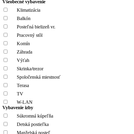
Všeobecné vybavenie
Klimatizácia
Balkón
Posteľná bielizeň vr.
Pracovný stôl
Komín
Záhrada
Výťah
Skrinka/trezor
Spoločenská miestnosť
Terasa
TV
W-LAN
Vybavenie izby
Súkromná kúpeľňa
Detská postieľka
Manželská posteľ