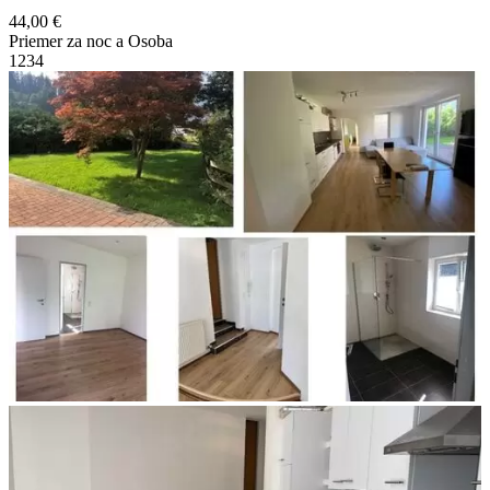
44,00 €
Priemer za noc a Osoba
1
2
3
4