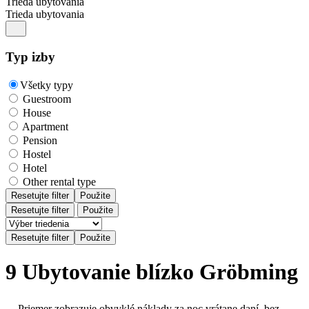
Trieda ubytovania
Trieda ubytovania
Typ izby
Všetky typy
Guestroom
House
Apartment
Pension
Hostel
Hotel
Other rental type
Resetujte filter
Použite
Resetujte filter
Použite
9 Ubytovanie blízko Gröbming
Priemer zobrazuje obvyklé náklady za noc vrátane daní, bez