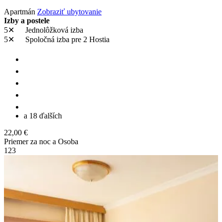
Apartmán
Zobraziť ubytovanie
Izby a postele
5✕
Jednolôžková izba
5✕
Spoločná izba
pre 2 Hostia
a 18 ďalších
22,00 €
Priemer za noc a Osoba
1
2
3