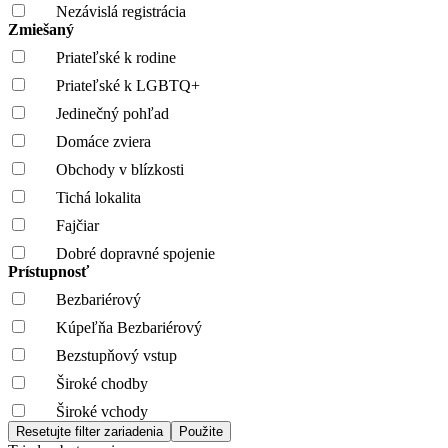
Nezávislá registrácia
Zmiešaný
Priateľské k rodine
Priateľské k LGBTQ+
Jedinečný pohľad
Domáce zviera
Obchody v blízkosti
Tichá lokalita
Fajčiar
Dobré dopravné spojenie
Prístupnosť
Bezbariérový
Kúpeľňa Bezbariérový
Bezstupňový vstup
Široké chodby
Široké vchody