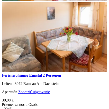
Ferienwohnung Ennstal 2 Personen
Leiten ,
8972
Ramsau Am Dachstein
Apartmán
Zobraziť ubytovanie
30,00 €
Priemer za noc a Osoba
1
2
3
4
5