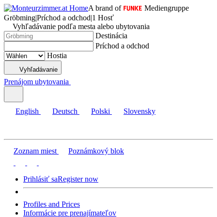
A brand of
Mediengruppe
Gröbming
|
Príchod a odchod
|
1 Hosť
Vyhľadávanie podľa mesta alebo ubytovania
Destinácia
Príchod a odchod
Hostia
Vyhľadávanie
Prenájom ubytovania
English
Deutsch
Polski
Slovensky
Zoznam miest
Poznámkový blok
Prihlásiť sa
Register now
Profiles and Prices
Informácie pre prenajímateľov