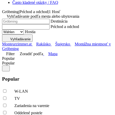
Často kladené otázky / FAQ
Gröbming
|
Príchod a odchod
|
1 Hosť
Vyhľadávanie podľa mesta alebo ubytovania
Destinácia
Príchod a odchod
Hostia
Vyhľadávanie
Monteurzimmer.at
Rakúsko
Štajersko
Montážna miestnosť v
Gröbming
Filter
Zoradiť podľa
Mapa
Popular
Popular
Popular
W-LAN
TV
Zariadenia na varenie
Oddelené postele