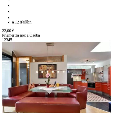
a 12 ďalších
22,00 €
Priemer za noc a Osoba
1
2
3
4
5