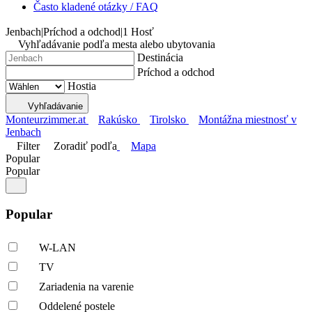
Často kladené otázky / FAQ
Jenbach
|
Príchod a odchod
|
1 Hosť
Vyhľadávanie podľa mesta alebo ubytovania
Destinácia
Príchod a odchod
Hostia
Vyhľadávanie
Monteurzimmer.at
Rakúsko
Tirolsko
Montážna miestnosť v
Jenbach
Filter
Zoradiť podľa
Mapa
Popular
Popular
Popular
W-LAN
TV
Zariadenia na varenie
Oddelené postele