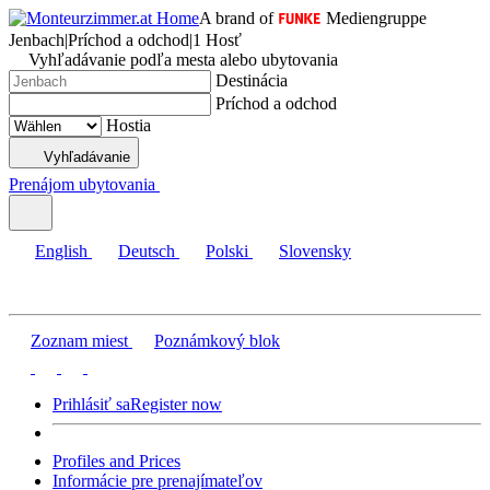
A brand of
Mediengruppe
Jenbach
|
Príchod a odchod
|
1 Hosť
Vyhľadávanie podľa mesta alebo ubytovania
Destinácia
Príchod a odchod
Hostia
Vyhľadávanie
Prenájom ubytovania
English
Deutsch
Polski
Slovensky
Zoznam miest
Poznámkový blok
Prihlásiť sa
Register now
Profiles and Prices
Informácie pre prenajímateľov