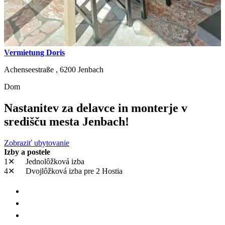
Vermietung Doris
Achenseestraße ,
6200
Jenbach
Dom
Nastanitev za delavce in monterje v
središču mesta Jenbach!
Zobraziť ubytovanie
Izby a postele
1✕
Jednolôžková izba
4✕
Dvojlôžková izba
pre 2 Hostia