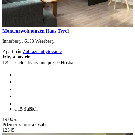
Monteurwohnungen Haus Tyrol
Innerberg ,
6133
Weerberg
Apartmán
Zobraziť ubytovanie
Izby a postele
1✕
Celé ubytovanie
pre 10 Hostia
a 15 ďalších
19,00 €
Priemer za noc a Osoba
1
2
3
4
5