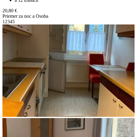
a 12 ďalších
20,80 €
Priemer za noc a Osoba
1
2
3
4
5