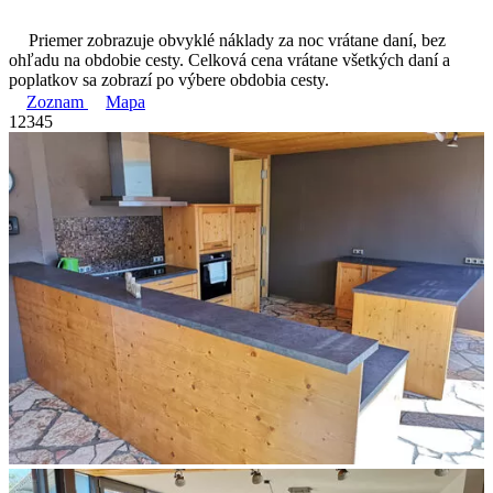
Priemer zobrazuje obvyklé náklady za noc vrátane daní, bez
ohľadu na obdobie cesty. Celková cena vrátane všetkých daní a
poplatkov sa zobrazí po výbere obdobia cesty.
Zoznam
Mapa
1
2
3
4
5