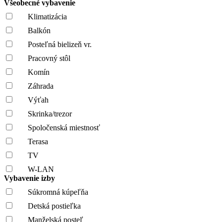
Všeobecné vybavenie
Klimatizácia
Balkón
Posteľná bielizeň vr.
Pracovný stôl
Komín
Záhrada
Výťah
Skrinka/trezor
Spoločenská miestnosť
Terasa
TV
W-LAN
Vybavenie izby
Súkromná kúpeľňa
Detská postieľka
Manželská posteľ