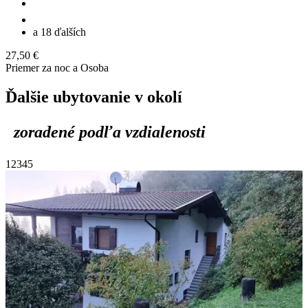
a 18 ďalších
27,50 €
Priemer za noc a Osoba
Ďalšie ubytovanie v okolí
zoradené podľa vzdialenosti
1
2
3
4
5