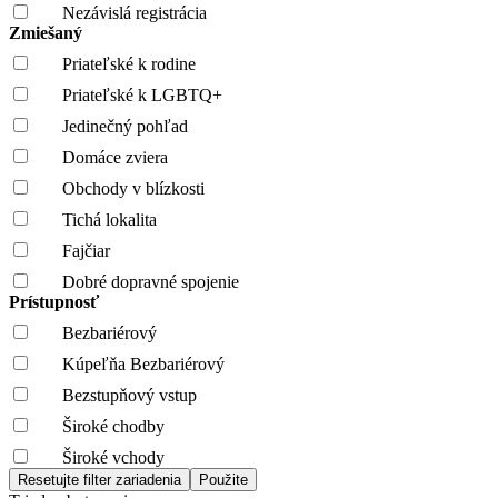
Nezávislá registrácia
Zmiešaný
Priateľské k rodine
Priateľské k LGBTQ+
Jedinečný pohľad
Domáce zviera
Obchody v blízkosti
Tichá lokalita
Fajčiar
Dobré dopravné spojenie
Prístupnosť
Bezbariérový
Kúpeľňa Bezbariérový
Bezstupňový vstup
Široké chodby
Široké vchody