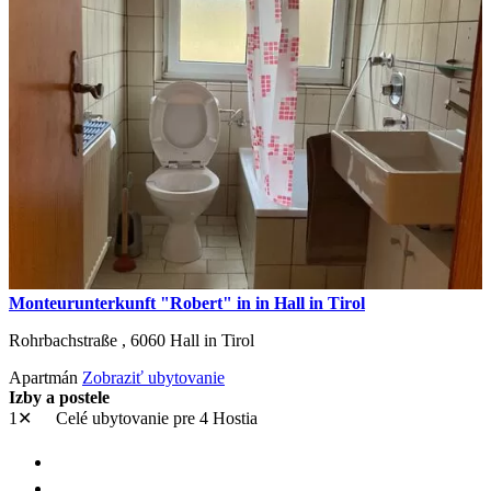
Monteurunterkunft "Robert" in in Hall in Tirol
Rohrbachstraße ,
6060
Hall in Tirol
Apartmán
Zobraziť ubytovanie
Izby a postele
1✕
Celé ubytovanie
pre 4 Hostia