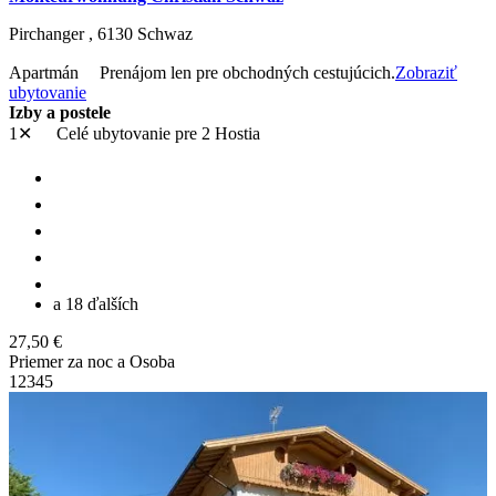
Pirchanger ,
6130
Schwaz
Apartmán
Prenájom len pre obchodných cestujúcich.
Zobraziť
ubytovanie
Izby a postele
1✕
Celé ubytovanie
pre 2 Hostia
a 18 ďalších
27,50 €
Priemer za noc a Osoba
1
2
3
4
5